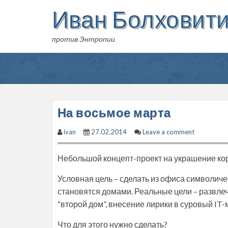
Skip
Иван Болховит
to
content
против Энтропии
На восьмое марта
ivan
27.02.2014
Leave a comment
Небольшой концепт-проект на украшение кор
Условная цель – сделать из офиса символиче
становятся домами. Реальные цели – развлеч
“второй дом”, внесение лирики в суровый IT-
Что для этого нужно сделать?