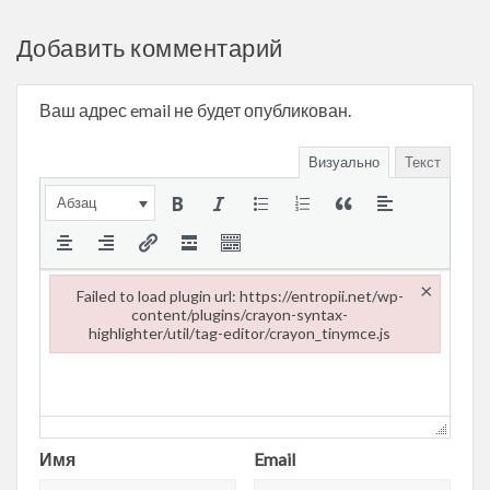
Добавить комментарий
Ваш адрес email не будет опубликован.
Визуально
Текст
Абзац
×
Failed to load plugin url: https://entropii.net/wp-
content/plugins/crayon-syntax-
highlighter/util/tag-editor/crayon_tinymce.js
Failed to load plugin url: https://entropii.net/wp-content/plugi
Имя
Email