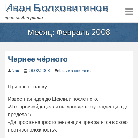
Иван Болховитинов
Skip
to
против Энтропии
content
Месяц:
Февраль 2008
Чернее чёрного
ivan
28.02.2008
Leave a comment
Пришло в голову.
Известная идея до Шекли, и после него.
«Что произойдет, если вы доведете эту тенденцию до
предела?»
«Да просто-напросто тенденция превратится в свою ​
противоположность».