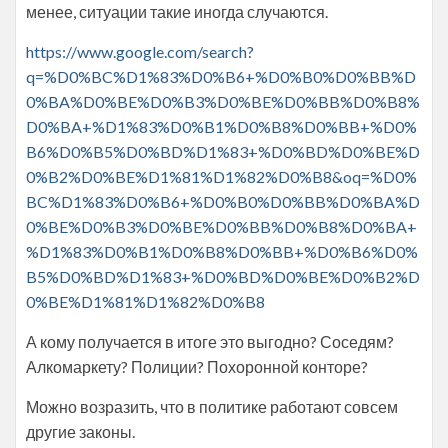
менее, ситуации такие иногда случаются.
https://www.google.com/search?
q=%D0%BC%D1%83%D0%B6+%D0%B0%D0%BB%D
0%BA%D0%BE%D0%B3%D0%BE%D0%BB%D0%B8%
D0%BA+%D1%83%D0%B1%D0%B8%D0%BB+%D0%
B6%D0%B5%D0%BD%D1%83+%D0%BD%D0%BE%D
0%B2%D0%BE%D1%81%D1%82%D0%B8&oq=%D0%
BC%D1%83%D0%B6+%D0%B0%D0%BB%D0%BA%D
0%BE%D0%B3%D0%BE%D0%BB%D0%B8%D0%BA+
%D1%83%D0%B1%D0%B8%D0%BB+%D0%B6%D0%
B5%D0%BD%D1%83+%D0%BD%D0%BE%D0%B2%D
0%BE%D1%81%D1%82%D0%B8
А кому получается в итоге это выгодно? Соседям?
Алкомаркету? Полиции? Похоронной конторе?
Можно возразить, что в политике работают совсем
другие законы.