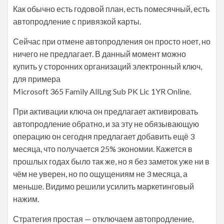
Как обычно есть годовой план, есть помесячный, есть
автопродление с привязкой карты.
Сейчас при отмене автопродления он просто ноет, но
ничего не предлагает. В данный момент можно
купить у сторонних организаций электронный ключ,
для примера
Microsoft 365 Family AllLng Sub PK Lic 1YR Online.
При активации ключа он предлагает активировать
автопродление обратно, и за эту не обязывающую
операцию он сегодня предлагает добавить ещё 3
месяца, что получается 25% экономии. Кажется в
прошлых годах было так же, но я без заметок уже ни в
чём не уверен, но по ощущениям не 3 месяца, а
меньше. Видимо решили усилить маркетинговый
нажим.
Стратегия простая — отключаем автопродление,