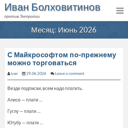
Иван Болховитинов
Skip
to
против Энтропии
content
Месяц:
Июнь 2026
С Майкрософтом по-прежнему
можно торговаться
ivan
29.06.2026
Leave a comment
Везде подписки, всем надо платить.
Алисе — плати …
Гуглу — плати …
Ютубу — плати …