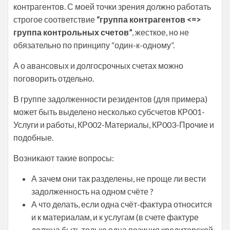
контрагентов. С моей точки зрения должно работать
строгое соответствие
“группа контрагентов <=>
группа контрольных счетов”
, жесткое, но не
обязательно по принципу “один-к-одному”.
А о авансовых и долгосрочных счетах можно
поговорить отдельно.
В группе задолженности резидентов (для примера)
может быть выделено несколько субсчетов КР001-
Услуги и работы, КР002-Материалы, КР003-Прочие и
подобные.
Возникают такие вопросы:
А зачем они так разделены, не проще ли вести
задолженность на одном счёте ?
А что делать, если одна счёт-фактура относится
и к материалам, и к услугам (в счете фактуре
должна быть только одна позиция кредиторской