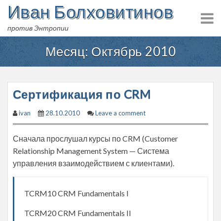
Иван Болховитинов
Skip
to
против Энтропии
content
Месяц:
Октябрь 2010
Сертификация по CRM
ivan
28.10.2010
Leave a comment
Сначала прослушал курсы по CRM (Customer
Relationship Management System — Система
управления взаимодействием с клиентами).
TCRM10 CRM Fundamentals I
TCRM20 CRM Fundamentals II