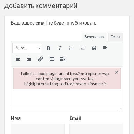
Добавить комментарий
Ваш адрес email не будет опубликован.
Визуально
Текст
Абзац
×
Failed to load plugin url: https://entropii.net/wp-
content/plugins/crayon-syntax-
highlighter/util/tag-editor/crayon_tinymce.js
Failed to load plugin url: https://entropii.net/wp-content/plugi
Имя
Email