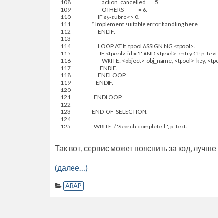
108
action
_
cancelled
=
5
109
OTHERS
=
6.
110
IF
sy
-
subrc
<
>
0.
111
* Implement suitable error handling here
112
ENDIF
.
113
114
LOOP AT
lt
_
tpool
ASSIGNING
<
tpool
>
.
115
IF
<
tpool
>
-
id
=
'I'
AND
<
tpool
>
-
entry
CP
p
_
text
116
WRITE
:
<
object
>
-
obj
_
name
,
<
tpool
>
-
key
,
<
tp
117
ENDIF
.
118
ENDLOOP
.
119
ENDIF
.
120
121
ENDLOOP
.
122
123
END-OF-SELECTION
.
124
125
WRITE
:
/
'Search completed:'
,
p
_
text
.
Так вот, сервис может пояснить за код, лучше 
(далее…)
ABAP