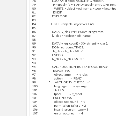
78
LOOP AT
lt
_
tpool
ASSIGNING
<
tpool
>
.
79
IF
<
tpool
>
-
id
=
'I'
AND
<
tpool
>
-
entry
CP
p
_
text
80
WRITE
:
<
object
>
-
obj
_
name
,
<
tpool
>
-
key
,
<
tp
81
ENDIF
.
82
ENDLOOP
.
83
84
ELSEIF
<
object
>
-
object
=
'CLAS'
.
85
86
DATA
:
lv
_
clas
TYPE
rs38m
-
programm
.
87
lv
_
clas
=
<
object
>
-
obj
_
name
.
88
89
DATA
(
lv
_
eq
_
count
)
=
30
-
strlen
(
lv
_
clas
)
.
90
DO
lv
_
eq
_
count
TIMES
.
91
lv
_
clas
=
lv
_
clas
&
&
'='
.
92
ENDDO
.
93
lv
_
clas
=
lv
_
clas
&
&
'CP'
.
94
95
CALL FUNCTION
'RS_TEXTPOOL_READ'
96
EXPORTING
97
objectname
=
lv
_
clas
98
action
=
'READ'
99
* AUTHORITY_CHECK = ' '
100
language
=
sy
-
langu
101
TABLES
102
tpool
=
lt
_
tpool
103
EXCEPTIONS
104
object
_
not
_
found
=
1
105
permission
_
failure
=
2
106
invalid
_
program
_
type
=
3
107
error
_
occured
=
4