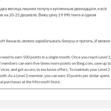
И два месяца лишних получу к купленным двенадцати, и всё
в на 20-25 дешевле. Вижу цену 29 990 тенге в одном
soft Rewards, можно зарабатывать бонусы и тратить. И можно
 need to earn 500 points in a single month. Once you reach Level 2,
 2 members can earn five times more points on Bing.com, save up t
ces, and get access to exclusive offers. To maintain your Level 2
onth. As a Level 2 member, you can earn 10 points per dollar spent,
al purchases at the Microsoft Store.