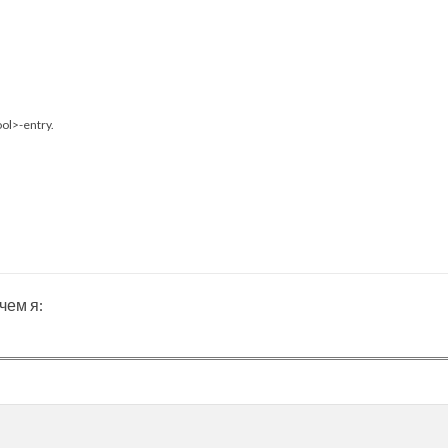
.
ool
>
-
entry
.
чем я: