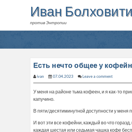
Skip
Иван Болховит
to
content
против Энтропии
Есть нечто общее у кофейни
ivan
07.04.2023
Leave a comment
У меня на районе тьма кофеен, и я как-то пр
капучино.
В пяти/десятиминутной доступности у меня пр
И вот эти все кофейни, каждый во что гораз
каждая шестая или седьмая чашка кофе беспла