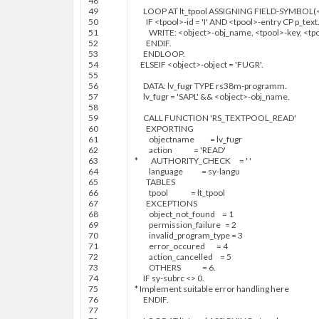
48
49
LOOP AT
lt
_
tpool
ASSIGNING
FIELD
-
SYMBOL
(
50
IF
<
tpool
>
-
id
=
'I'
AND
<
tpool
>
-
entry
CP
p
_
text
51
WRITE
:
<
object
>
-
obj
_
name
,
<
tpool
>
-
key
,
<
tp
52
ENDIF
.
53
ENDLOOP
.
54
ELSEIF
<
object
>
-
object
=
'FUGR'
.
55
56
DATA
:
lv
_
fugr
TYPE
rs38m
-
programm
.
57
lv
_
fugr
=
'SAPL'
&
&
<
object
>
-
obj
_
name
.
58
59
CALL FUNCTION
'RS_TEXTPOOL_READ'
60
EXPORTING
61
objectname
=
lv
_
fugr
62
action
=
'READ'
63
* AUTHORITY_CHECK = ' '
64
language
=
sy
-
langu
65
TABLES
66
tpool
=
lt
_
tpool
67
EXCEPTIONS
68
object
_
not
_
found
=
1
69
permission
_
failure
=
2
70
invalid
_
program
_
type
=
3
71
error
_
occured
=
4
72
action
_
cancelled
=
5
73
OTHERS
=
6.
74
IF
sy
-
subrc
<
>
0.
75
* Implement suitable error handling here
76
ENDIF
.
77