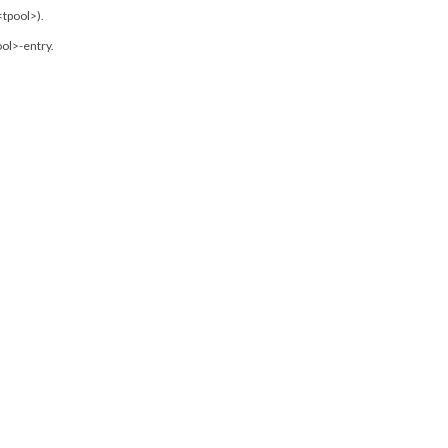
<
tpool
>
)
.
.
ool
>
-
entry
.