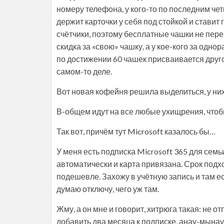
номеру телефона, у кого-то по последним четы
держит карточки у себя под стойкой и ставит 
счётчики, поэтому бесплатные чашки не перен
скидка за «свою» чашку, а у кое-кого за одн
по достижении 60 чашек присваивается друго
самом-то деле.
Вот новая кофейня решила выделиться, у них
В-общем идут на все любые ухищрения, чтоб
Так вот, причём тут Microsoft казалось бы…
У меня есть подписка Microsoft 365 для семьи
автоматически и карта привязана. Срок подхо
подешевле. Захожу в учётную запись и там е
думаю отключу, чего уж там.
Жму, а он мне и говорит, хитрюга такая: не о
добавить два месяца к подписке, анау-мынау