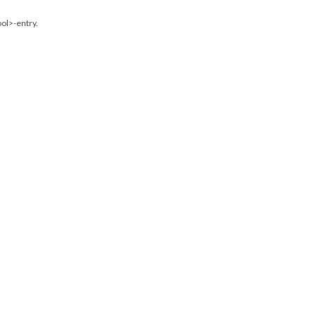
.
ool
>
-
entry
.