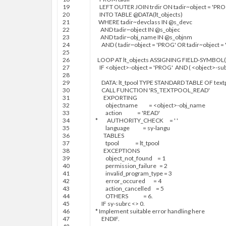
19
LEFT
OUTER
JOIN
trdir
ON
tadir
~
object
=
'PRO
20
INTO
TABLE
@
DATA
(
lt
_
objects
)
21
WHERE
tadir
~
devclass
IN
@
s
_
devc
22
AND
tadir
~
object
IN
@
s
_
objec
23
AND
tadir
~
obj
_
name
IN
@
s
_
objnm
24
AND
(
tadir
~
object
=
'PROG'
OR
tadir
~
object
=
25
26
LOOP AT
lt
_
objects
ASSIGNING
FIELD
-
SYMBOL
(
27
IF
<
object
>
-
object
=
'PROG'
AND
(
<
object
>
-
su
28
29
DATA
:
lt
_
tpool
TYPE
STANDARD TABLE OF
text
30
CALL FUNCTION
'RS_TEXTPOOL_READ'
31
EXPORTING
32
objectname
=
<
object
>
-
obj
_
name
33
action
=
'READ'
34
* AUTHORITY_CHECK = ' '
35
language
=
sy
-
langu
36
TABLES
37
tpool
=
lt
_
tpool
38
EXCEPTIONS
39
object
_
not
_
found
=
1
40
permission
_
failure
=
2
41
invalid
_
program
_
type
=
3
42
error
_
occured
=
4
43
action
_
cancelled
=
5
44
OTHERS
=
6.
45
IF
sy
-
subrc
<
>
0.
46
* Implement suitable error handling here
47
ENDIF
.