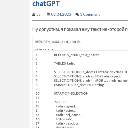
chatGPT
ivan
02.04.2023
1 Comment
Ну допустим, я показал ему текст некоторой
1
REPORT
y
_
bc001
_
text
_
search
.
2
3
TABLES
:
tadir
.
4
5
SELECT-OPTIONS
:
s
_
devc
FOR
tadir
-
devclass
DE
6
SELECT-OPTIONS
:
s
_
objec
FOR
tadir
-
object
.
7
SELECT-OPTIONS
:
s
_
objnm
FOR
tadir
-
obj
_
name
8
PARAMETERS
:
p
_
text
TYPE
string
.
9
10
START-OF-SELECTION
.
11
12
SELECT
13
tadir
~
pgmid
,
14
tadir
~
object
,
15
tadir
~
obj
_
name
,
16
trdir
~
subc
,
17
tadir
~
devclass
18
FROM
tadir