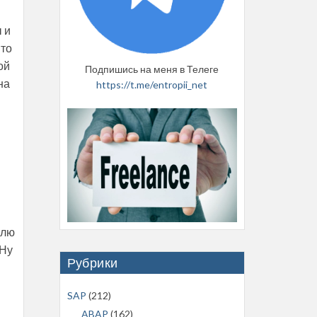
 и
-то
ой
Подпишись на меня в Телеге
на
https://t.me/entropii_net
плю
 Ну
Рубрики
SAP
(212)
ABAP
(162)