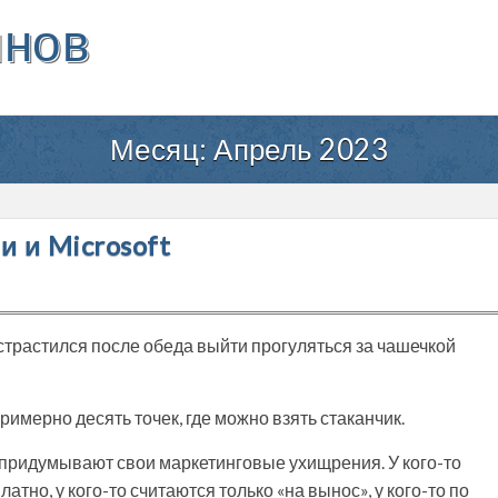
инов
Месяц:
Апрель 2023
 и Microsoft
истрастился после обеда выйти прогуляться за чашечкой
имерно десять точек, где можно взять стаканчик.
д, придумывают свои маркетинговые ухищрения. У кого-то
тно, у кого-то считаются только «на вынос», у кого-то по