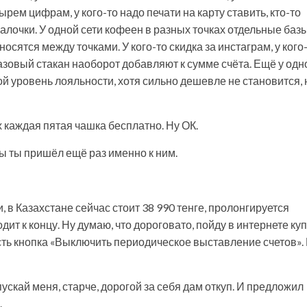
рем цифрам, у кого-то надо печати на карту ставить, кто-то
галочки. У одной сети кофеен в разных точках отдельные базы
осятся между точками. У кого-то скидка за инстаграм, у кого
оразовый стакан наоборот добавляют к сумме счёта. Ещё у одн
й уровень лояльности, хотя сильно дешевле не становится, 
 каждая пятая чашка бесплатно. Ну ОК.
ы ты пришёл ещё раз именно к ним.
, в Казахстане сейчас стоит 38 990 тенге, пролонгируется
дит к концу. Ну думаю, что дороговато, пойду в интернете ку
сть кнопка «Выключить периодическое выставление счетов».
тпускай меня, старче, дорогой за себя дам откуп. И предложил
.