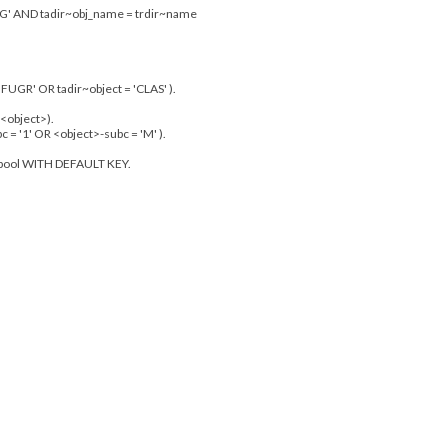
G'
AND
tadir
~
obj
_
name
=
trdir
~
name
'FUGR'
OR
tadir
~
object
=
'CLAS'
)
.
<
object
>
)
.
bc
=
'1'
OR
<
object
>
-
subc
=
'M'
)
.
pool
WITH
DEFAULT
KEY
.