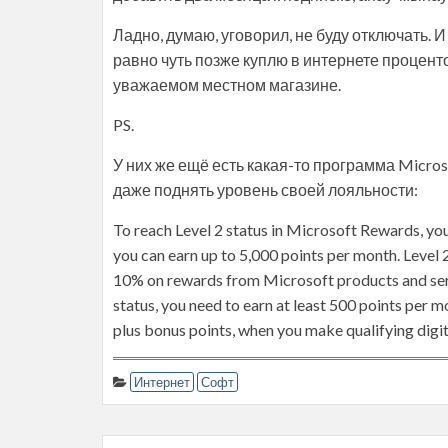
Ладно, думаю, уговорил, не буду отключать. 
равно чуть позже куплю в интернете проценто
уважаемом местном магазине.
PS.
У них же ещё есть какая-то программа Micro
даже поднять уровень своей лояльности:
To reach Level 2 status in Microsoft Rewards, you
you can earn up to 5,000 points per month. Level
10% on rewards from Microsoft products and servi
status, you need to earn at least 500 points per m
plus bonus points, when you make qualifying digit
Интернет
Софт