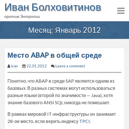
Иван Болховитинов
Skip
to
против Энтропии
content
Месяц:
Январь 2012
Место ABAP в общей среде
ivan
22.01.2012
Leave a comment
Понятно, что ABAP в среде SAP является одним из
базовых. В разных системах могут использоваться
разные языки (второй по значимости — Java), хотя
знание базового ANSI SQL никогда не помешает.
В рамках мировой IT-инфраструктуры он занимает
28-ое место, если верить индексу
TPCI
.