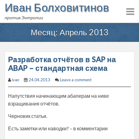
Иван Болховитинов
Skip
to
против Энтропии
content
Месяц:
Апрель 2013
Разработка отчётов в SAP на
ABAP – стандартная схема
ivan
24.04.2013
Leave a comment
Напутствия начинающим абаперам на ниве
взращивания отчётов.
Черновик статьи.
Есть заметки или наводки? – в комментарии