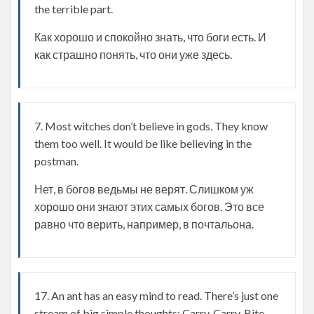
the terrible part.
Как хорошо и спокойно знать, что боги есть. И
как страшно понять, что они уже здесь.
7. Most witches don’t believe in gods. They know
them too well. It would be like believing in the
postman.
Нет, в богов ведьмы не верят. Слишком уж
хорошо они знают этих самых богов. Это все
равно что верить, например, в почтальона.
17. An ant has an easy mind to read. There’s just one
stream of big simple thoughts: Carry, Carry, Bite,