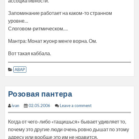
ассоциативности.
Запоминание работает на каком-то странном
уровне…
Слоговом-ритмическом….
Мантра: Монат жуонр менге ворна. Ом.
Вот такая каббала.
ABAP
Розовая пантера
ivan
02.05.2006
Leave a comment
Когда от чего-либо «тащишься» бывает удивляет то,
почему это другие люди очень ровно дышат по этому
адресу или вообще это им не нравится.