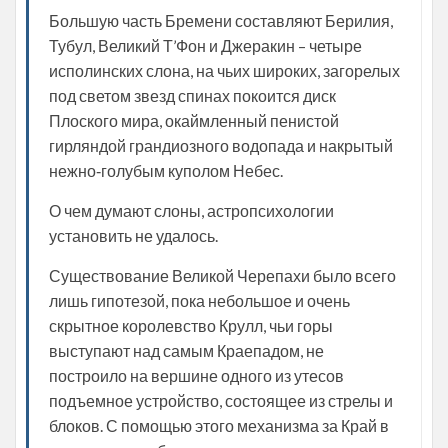
Большую часть Бремени составляют Берилия,
Тубул, Великий Т’Фон и Джеракин – четыре
исполинских слона, на чьих широких, загорелых
под светом звезд спинах покоится диск
Плоского мира, окаймленный пенистой
гирляндой грандиозного водопада и накрытый
нежно‑голубым куполом Небес.
О чем думают слоны, астропсихологии
установить не удалось.
Существование Великой Черепахи было всего
лишь гипотезой, пока небольшое и очень
скрытное королевство Крулл, чьи горы
выступают над самым Краепадом, не
построило на вершине одного из утесов
подъемное устройство, состоящее из стрелы и
блоков. С помощью этого механизма за Край в