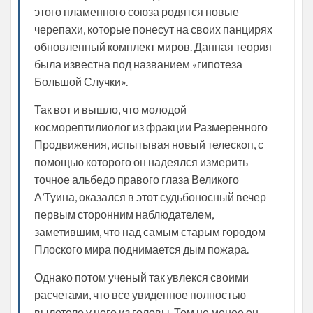
этого пламенного союза родятся новые
черепахи, которые понесут на своих панцирях
обновленный комплект миров. Данная теория
была известна под названием «гипотеза
Большой Случки».
Так вот и вышло, что молодой
косморептилиолог из фракции Размеренного
Продвижения, испытывая новый телескоп, с
помощью которого он надеялся измерить
точное альбедо правого глаза Великого
А’Туина, оказался в этот судьбоносный вечер
первым сторонним наблюдателем,
заметившим, что над самым старым городом
Плоского мира поднимается дым пожара.
Однако потом ученый так увлекся своими
расчетами, что все увиденное полностью
вылетело у него из головы. Тем не менее он