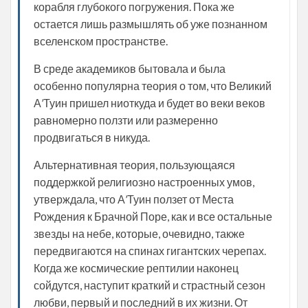
корабля глубокого погружения. Пока же
остается лишь размышлять об уже познанном
вселенском пространстве.
В среде академиков бытовала и была
особенно популярна теория о том, что Великий
А’Туин пришел ниоткуда и будет во веки веков
равномерно ползти или размеренно
продвигаться в никуда.
Альтернативная теория, пользующаяся
поддержкой религиозно настроенных умов,
утверждала, что А’Туин ползет от Места
Рождения к Брачной Поре, как и все остальные
звезды на небе, которые, очевидно, также
передвигаются на спинах гигантских черепах.
Когда же космические рептилии наконец
сойдутся, наступит краткий и страстный сезон
любви, первый и последний в их жизни. От