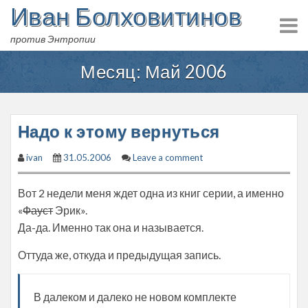
Иван Болховитинов
Skip
to
против Энтропии
content
Месяц:
Май 2006
Надо к этому вернуться
ivan
31.05.2006
Leave a comment
Вот 2 недели меня ждет одна из книг серии, а именно
«
Фауст
Эрик».
Да-да. Именно так она и называется.
Оттуда же, откуда и предыдущая запись.
В далеком и далеко не новом комплекте