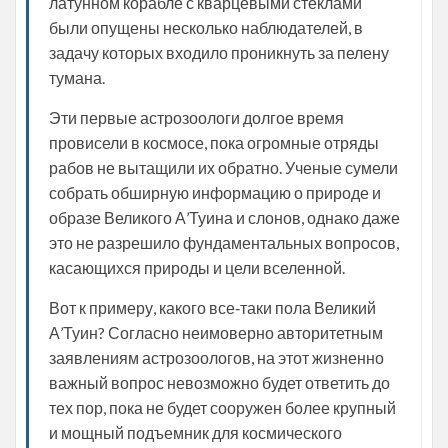
латунном корабле с кварцевыми стеклами
были опущены несколько наблюдателей, в
задачу которых входило проникнуть за пелену
тумана.
Эти первые астрозоологи долгое время
провисели в космосе, пока огромные отряды
рабов не вытащили их обратно. Ученые сумели
собрать обширную информацию о природе и
образе Великого А’Туина и слонов, однако даже
это не разрешило фундаментальных вопросов,
касающихся природы и цели вселенной.
Вот к примеру, какого все‑таки пола Великий
А’Туин? Согласно неимоверно авторитетным
заявлениям астрозоологов, на этот жизненно
важный вопрос невозможно будет ответить до
тех пор, пока не будет сооружен более крупный
и мощный подъемник для космического