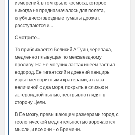
измерений, в том крыле космоса, которое
никогда не предназначалось для полета,
клубящиеся звездные туманы дрожат,
расступаются и…
Смотрите…
То приближается Великий А’Туин, черепаха,
медленно плывущая по межзвездному
проливу. На Ее могучих ластах инеем застыл
водород, Ее гигантский и древний панцирь
изрыт метеоритными кратерами, а глаза
величиной с два моря, покрытые слизью и
астероидной пылью, неотрывно глядят в
сторону Цели.
В Ее мозгу, превышающем размерами город, с
геологической медлительностью ворочаются
мысли, и все они – о Бремени.