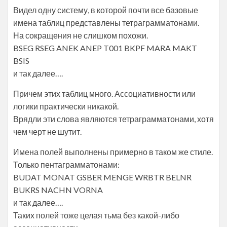
Видел одну систему, в которой почти все базовые
имена таблиц представлены тетраграмматонами.
На сокращения не слишком похожи.
BSEG RSEG ANEK ANEP T001 BKPF MARA MAKT
BSIS
и так далее….
Причем этих таблиц много. Ассоциативности или
логики практически никакой.
Врядли эти слова являются тетраграмматонами, хотя
чем черт не шутит.
Имена полей выполнены примерно в таком же стиле.
Только пентаграмматонами:
BUDAT MONAT GSBER MENGE WRBTR BELNR
BUKRS NACHN VORNA
и так далее….
Таких полей тоже целая тьма без какой-либо