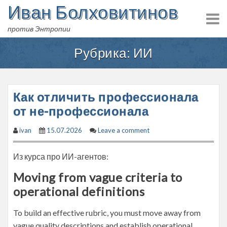
Иван Болховитинов
Skip
to
против Энтропии
content
Рубрика:
ИИ
Как отличить профессионала
от не-профессионала
ivan
15.07.2026
Leave a comment
Из курса про ИИ-агентов:
Moving from vague criteria to
operational definitions
To build an effective rubric, you must move away from
vague quality descriptions and establish operational