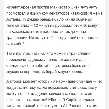
Играют Арсенал против Манчестер Сити, чуть-чуть
посмотрел, а язык у комментаторов казахский, я же из
Астаны. Ну думаю раньше было как на обычных
телеканалах — 10 минут на русском, потом 10 минут
на казахском, потом наоборот, и так до конца
трансляции. Но не тут-то было, русский не появился
сам собой.
Так я пультом натыкал что можно в трансляции
переключить дорожку, точно так же как и для
фильмов, и оно работает — у стрима было две
звуковых дорожки, выбирай какую хочешь.
А второй момент который я неожиданно увидел — что
когда статистику матча показывают, типа сколько у
кого угловых, владение мячом и так далее, то её
показывают с плашкой Microsoft Copilot, видимо
запустили какой-то инструмент AI. Раньше-то какие-