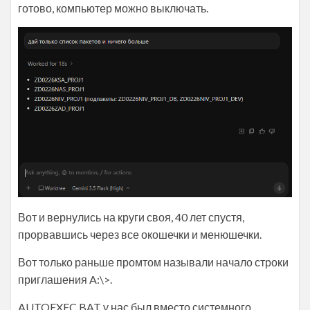
готово, компьютер можно выключать.
Вот и вернулись на круги своя, 40 лет спустя,
прорвавшись через все окошечки и менюшечки.
Вот только раньше промтом называли начало строки
приглашения A:\>.
AUTOEXEC.BAT у нас был вместо системного