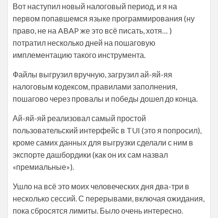
Вот наступил новый налоговый период, и я на
первом попавшемся языке программирования (ну
право, не на ABAP же это всё писать, хотя… )
потратил несколько дней на пошаговую
имплементацию такого инструмента.
Файлы выгрузил вручную, загрузил ай-яй-яя
налоговым кодексом, правилами заполнения,
пошагово через провалы и победы дошел до конца.
Ай-яй-яй реализовал самый простой
пользовательский интерфейс в TUI (это я попросил),
кроме самих данных для выгрузки сделали с ним в
экспорте дашбордики (как он их сам назвал
«премиальные»).
Ушло на всё это моих человеческих дня два-три в
несколько сессий. С перерывами, включая ожидания,
пока сбросятся лимиты. Было очень интересно.