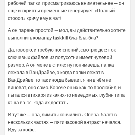
рабочей папки, присматриваюсь внимательнее — он
ещё и скрипты временные генерирует. «Полный
стоооп» кричу ему в чат!
А он парень простой — мол, вы действительно хотите
выполнить команду taskkill бла-бла-бла?
Да, говорю, и требую пояснений, смотрю десяток
ключевых файлов из полусотни имеет нулевой
размер. А он мене в стиле: ну понимаешь, папка
лежала в ВанДрайве, а когда папки лежат в
ВанДрайве, то так иногда бывает, я ни в чём не
виноват, оно само. Короче он их как-то пролюбил, и
пытался втихаря из каких-то неведомых глубин типа
кэша вэ-эс-кода их достать.
И тут же — опа, лимиты кончились. Опера-балет в
нескольких частях — пятичасовой антракт начался.
Иду за кофе.