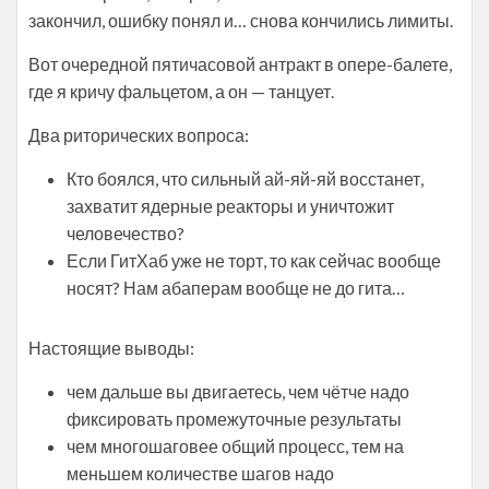
закончил, ошибку понял и… снова кончились лимиты.
Вот очередной пятичасовой антракт в опере-балете,
где я кричу фальцетом, а он — танцует.
Два риторических вопроса:
Кто боялся, что сильный ай-яй-яй восстанет,
захватит ядерные реакторы и уничтожит
человечество?
Если ГитХаб уже не торт, то как сейчас вообще
носят? Нам абаперам вообще не до гита…
Настоящие выводы:
чем дальше вы двигаетесь, чем чётче надо
фиксировать промежуточные результаты
чем многошаговее общий процесс, тем на
меньшем количестве шагов надо