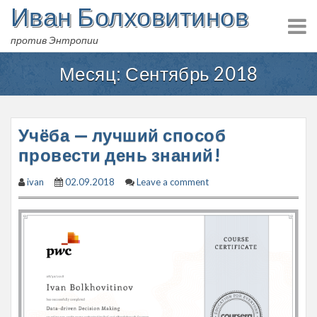
Иван Болховитинов
Skip
to
против Энтропии
content
Месяц:
Сентябрь 2018
Учёба — лучший способ
провести день знаний!
ivan
02.09.2018
Leave a comment