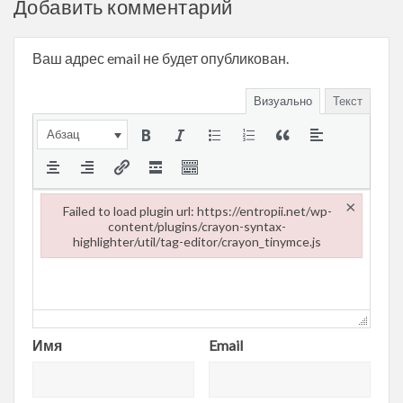
Добавить комментарий
Ваш адрес email не будет опубликован.
Визуально
Текст
Абзац
×
Failed to load plugin url: https://entropii.net/wp-
content/plugins/crayon-syntax-
highlighter/util/tag-editor/crayon_tinymce.js
Failed to load plugin url: https://entropii.net/wp-content/plugi
Имя
Email