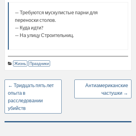
— Требуются мускулистые парни для
переноски столов.
— Куда идти?
— На улицу Строительниц.
Жизнь
Праздники
←
Тридцать пять лет
Антиамериканские
опыта в
частушки
→
расследовании
убийств