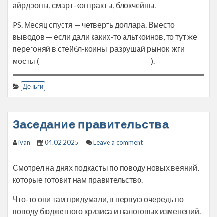
айрдропы, смарт-контракты, блокчейны.
PS. Месяц спустя — четверть доллара. Вместо
выводов — если дали каких-то альткоинов, то тут же
перегоняй в стейбл-коины, разрушай рынок, жги
мосты (
еби гусей, простите, сдержался
).
Деньги
Заседание правительства
ivan
04.02.2025
Leave a comment
Смотрел на днях подкасты по поводу новых веяний,
которые готовит нам правительство.
Что-то они там придумали, в первую очередь по
поводу бюджетного кризиса и налоговых изменений.