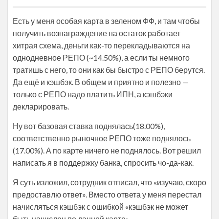
Есть у меня особая карта в зеленом ФФ, и там чтобы
получить вознаграждение на остаток работает
хитрая схема, деньги как-то перекладываются на
однодневное РЕПО (~14.50%), а если ты немного
тратишь с него, то они как бы быстро с РЕПО берутся.
Да ещё и кэшбэк. В общем и приятно и полезно —
только с РЕПО надо платить ИПН, а кэшбэки
декларировать.
Ну вот базовая ставка поднялась(18.00%),
соответственно рыночное РЕПО тоже поднялось
(17.00%). А по карте ничего не поднялось. Вот решил
написать я в поддержку банка, спросить чо-да-как.
Я суть изложил, сотрудник отписал, что «изучаю, скоро
предоставлю ответ». Вместо ответа у меня перестал
начисляться кэшбэк с ошибкой «кэшбэк не может
быть начислен по данной карте».