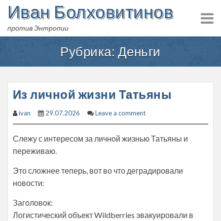
Иван Болховитинов
Skip
to
против Энтропии
content
Рубрика:
Деньги
Из личной жизни Татьяны
ivan
29.07.2026
Leave a comment
Слежу с интересом за личной жизнью Татьяны и
переживаю.
Это сложнее теперь, вот во что деградировали
новости:
Заголовок:
Логистический объект Wildberries эвакуировали в