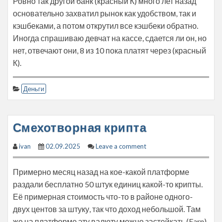
Ровно так другой банк (красный К) много лет назад
основательно захватил рынок как удобством, так и
кэшбеками, а потом открутил все кэшбеки обратно.
Иногда спрашиваю девчат на кассе, сдается ли он, но
нет, отвечают они, 8 из 10 пока платят через (красный
К).
Деньги
Смехотворная крипта
ivan
02.09.2025
Leave a comment
Примерно месяц назад на кое-какой платформе
раздали бесплатно 50 штук единиц какой-то крипты.
Её примерная стоимость что-то в районе одного-
двух центов за штуку, так что доход небольшой. Там
же на платформе эту валюту можно застейкать (Earn)