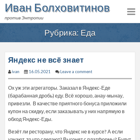
Иван Болховитинов
Skip
to
против Энтропии
content
Рубрика:
Еда
Яндекс не всё знает
ivan
16.05.2021
Leave a comment
Ох уж эти агрегаторы. Заказал в Яндекс-Еде
(барабанная дробь) еду. Всё хорошо, анау-мынау,
привезли. В качестве приятного бонуса приложили
купон на скидку, если заказывать у них напрямую в
обход Яндекс-Еды.
Везёт ли ресторану, что Яндекс не в курсе? А если
узнают, то что сделают? Выгонят с платформы? Будут