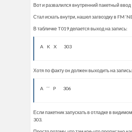
Вот и развалился внутренний пакетный ввод 
Стал искать внутри, нашел загвоздку в FM 
В табличке T019 делается выход на запись:
A K X 303
Хотя по факту он должен выходить на запись
A ‘ ‘ P 306
Если пакетник запускать в отладке в видимом
303.
Просто потому, что там кое-что прописано н