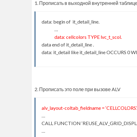
1. Прописать в выходной внутренней таблиц
data: begin of it_detail_line.
…
data: cellcolors TYPE lvc_t_scol.
data end of it_detail_line .
data: it_detail like it_detail_line OCCURS 
2. Прописать это поле при вызове ALV
alv_layout-coltab_fieldname = ‘CELLCOLORS’
…
CALL FUNCTION ‘REUSE_ALV_GRID_DISPL
…