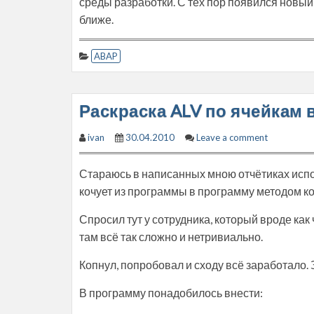
среды разработки. С тех пор появился новый р
ближе.
ABAP
Раскраска ALV по ячейкам 
ivan
30.04.2010
Leave a comment
Стараюсь в написанных мною отчётиках испо
кочует из программы в программу методом ко
Спросил тут у сотрудника, который вроде как 
там всё так сложно и нетривиально.
Копнул, попробовал и сходу всё заработало. 
В программу понадобилось внести: