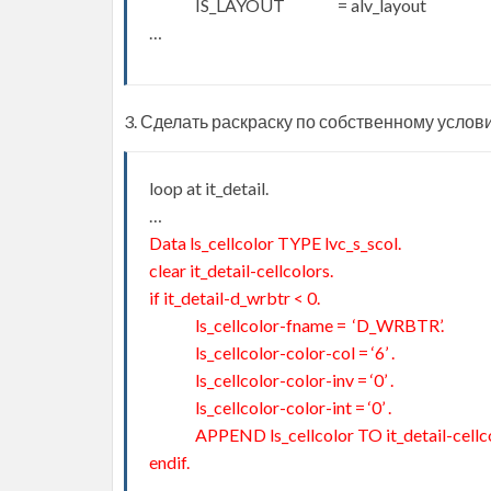
IS_LAYOUT = alv_layout
…
3. Сделать раскраску по собственному услов
loop at it_detail.
…
Data ls_cellcolor TYPE lvc_s_scol.
clear it_detail-cellcolors.
if it_detail-d_wrbtr < 0.
ls_cellcolor-fname = ‘D_WRBTR’.
ls_cellcolor-color-col = ‘6’ .
ls_cellcolor-color-inv = ‘0’ .
ls_cellcolor-color-int = ‘0’ .
APPEND ls_cellcolor TO it_detail-cellco
endif.
…