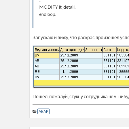
MODIFY it_detail.
endloop.
Запускаю и вижу, что раскрас произошел усп
Пошёл, пожалуй, стукну сотрудника чем-ниб
ABAP