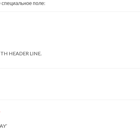
е специальное поле:
0 WITH HEADER LINE.
.
AY’