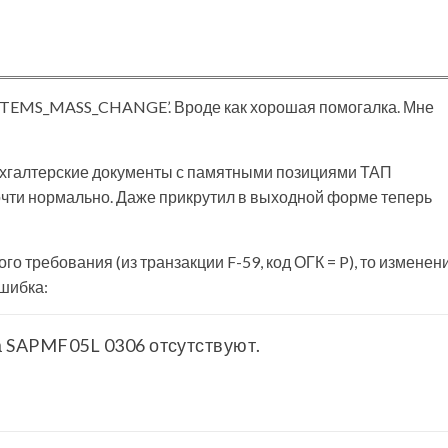
I_ITEMS_MASS_CHANGE’. Вроде как хорошая помогалка. Мне
ухгалтерские документы с памятными позициями ТАП
почти нормально. Даже прикрутил в выходной форме теперь
го требования (из транзакции F-59, код ОГК = P), то изменен
ошибка:
а SAPMF05L 0306 отсутствуют.