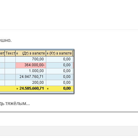
ешно.
удь тяжёлым…