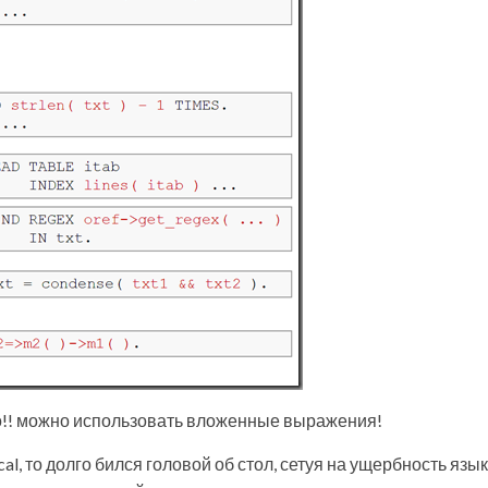
-то!! можно использовать вложенные выражения!
al, то долго бился головой об стол, сетуя на ущербность язык