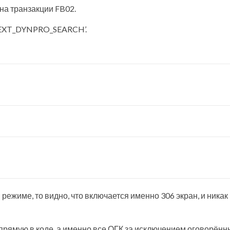
на транзакции FB02.
‘NEXT_DYNPRO_SEARCH’.
:
 режиме, то видно, что включается именно 306 экран, и никак
апрямую в коде, а именно все ОГК за исключением оговорённ