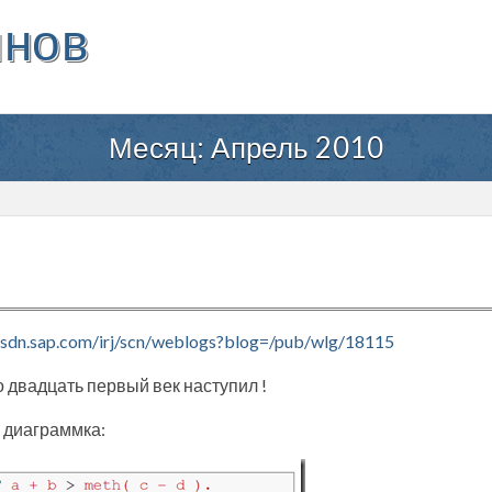
инов
Месяц:
Апрель 2010
.sdn.sap.com/irj/scn/weblogs?blog=/pub/wlg/18115
о двадцать первый век наступил !
а диаграммка: