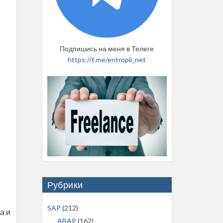
Подпишись на меня в Телеге
https://t.me/entropii_net
Рубрики
SAP
(212)
а и
ABAP
(162)