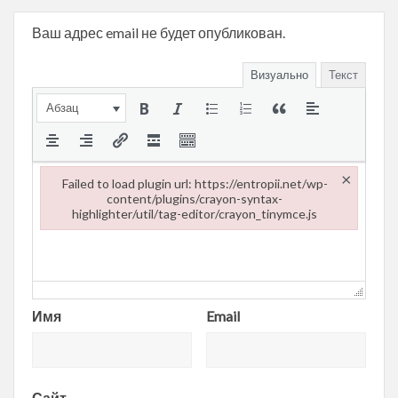
Ваш адрес email не будет опубликован.
Визуально
Текст
Абзац
×
Failed to load plugin url: https://entropii.net/wp-
content/plugins/crayon-syntax-
highlighter/util/tag-editor/crayon_tinymce.js
Failed to load plugin url: https://entropii.net/wp-content/plugi
Имя
Email
Сайт