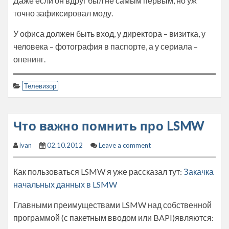
Даже если он вдруг был не самым первым, но уж
точно зафиксировал моду.
У офиса должен быть вход, у директора – визитка, у
человека – фотография в паспорте, а у сериала –
опенинг.
Телевизор
Что важно помнить про LSMW
ivan
02.10.2012
Leave a comment
Как пользоваться LSMW я уже рассказал тут:
Закачка
начальных данных в LSMW
Главными преимуществами LSMW над собственной
программой (с пакетным вводом или BAPI)являются: