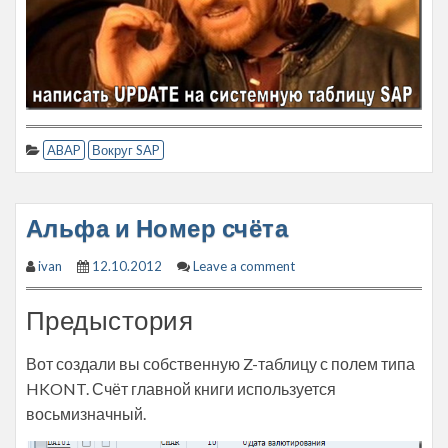
ABAP
Вокруг SAP
Альфа и Номер счёта
ivan
12.10.2012
Leave a comment
Предыстория
Вот создали вы собственную Z-таблицу с полем типа
HKONT. Счёт главной книги используется
восьмизначный.