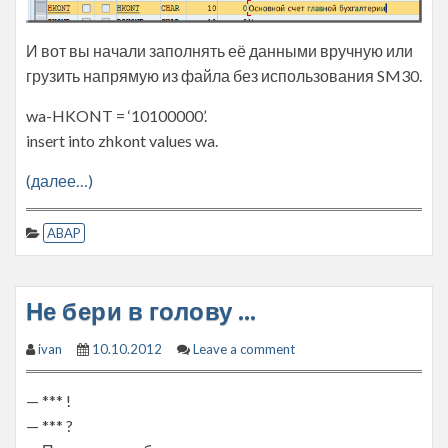
И вот вы начали заполнять её данными вручную или
грузить напрямую из файла без использования SM30.
wa-HKONT = ‘10100000’.
insert into zhkont values wa.
(далее…)
ABAP
Не бери в голову …
ivan
10.10.2012
Leave a comment
— *** !
— *** ?