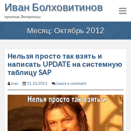
Иван Болховитинов
Skip
to
против Энтропии
content
Месяц:
Октябрь 2012
Нельзя просто так взять и
написать UPDATE на системную
таблицу SAP
ivan
31.10.2012
Leave a comment