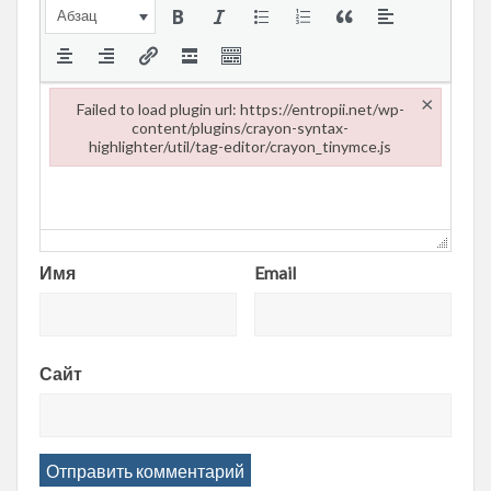
Абзац
×
Failed to load plugin url: https://entropii.net/wp-
content/plugins/crayon-syntax-
highlighter/util/tag-editor/crayon_tinymce.js
Failed to load plugin url: https://entropii.net/wp-content/plugi
Имя
Email
Сайт