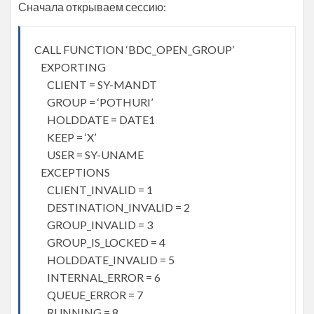
Сначала открываем сессию:
CALL FUNCTION ‘BDC_OPEN_GROUP’
EXPORTING
CLIENT = SY-MANDT
GROUP = ‘POTHURI’
HOLDDATE = DATE1
KEEP = ‘X’
USER = SY-UNAME
EXCEPTIONS
CLIENT_INVALID = 1
DESTINATION_INVALID = 2
GROUP_INVALID = 3
GROUP_IS_LOCKED = 4
HOLDDATE_INVALID = 5
INTERNAL_ERROR = 6
QUEUE_ERROR = 7
RUNNING = 8