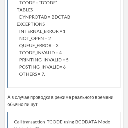
TCODE = ‘TCODE’
TABLES
DYNPROTAB = BDCTAB
EXCEPTIONS
INTERNAL_ERROR = 1
NOT_OPEN = 2
QUEUE_ERROR = 3
TCODE_INVALID = 4
PRINTING_INVALID = 5
POSTING_INVALID= 6
OTHERS = 7.
А в случае проводки в режиме реального времени
обычно пишут:
Call transaction ‘TCODE’ using BCDDATA Mode