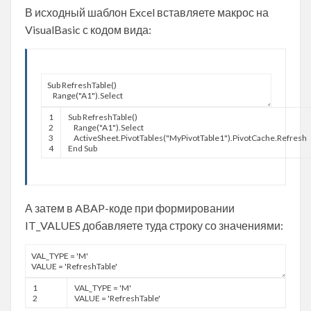
В исходный шаблон Excel вставляете макрос на
VisualBasic с кодом вида:
1
Sub
RefreshTable
(
)
2
Range
(
"A1").Select
3
ActiveSheet
.
PivotTables
(
"MyPivotTable1").PivotCache.Refresh
4
End
Sub
А затем в ABAP-коде при формировании
IT_VALUES добавляете туда строку со значениями:
1
VAL
_
TYPE
=
'M'
2
VALUE
=
'RefreshTable'