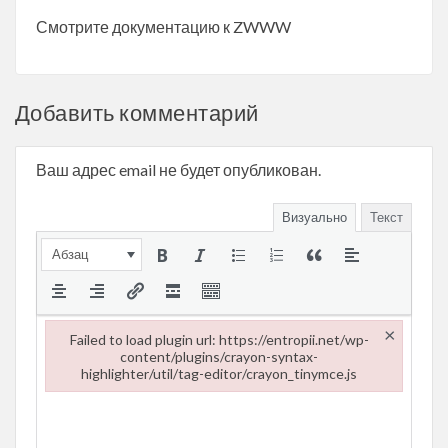
Смотрите документацию к ZWWW
Добавить комментарий
Ваш адрес email не будет опубликован.
Визуально
Текст
Абзац
×
Failed to load plugin url: https://entropii.net/wp-
content/plugins/crayon-syntax-
highlighter/util/tag-editor/crayon_tinymce.js
Failed to load plugin url: https://entropii.net/wp-content/plugi