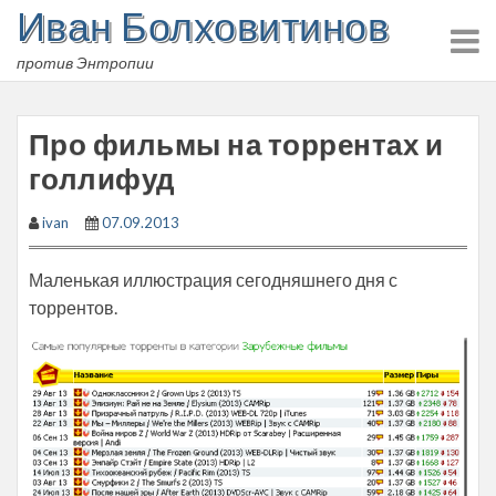
Иван Болховитинов
Skip
to
против Энтропии
content
Про фильмы на торрентах и
голлифуд
ivan
07.09.2013
Маленькая иллюстрация сегодняшнего дня с
торрентов.