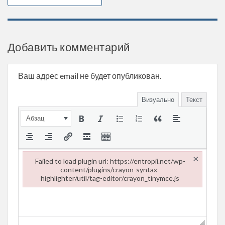
Добавить комментарий
Ваш адрес email не будет опубликован.
Визуально
Текст
Абзац
×
Failed to load plugin url: https://entropii.net/wp-
content/plugins/crayon-syntax-
highlighter/util/tag-editor/crayon_tinymce.js
Failed to load plugin url: https://entropii.net/wp-content/plugi