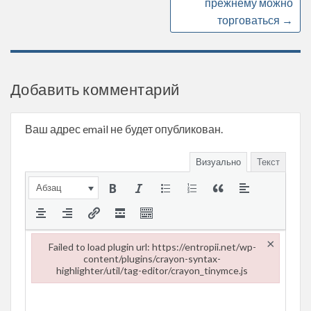
прежнему можно
торговаться
→
Добавить комментарий
Ваш адрес email не будет опубликован.
Визуально
Текст
Абзац
×
Failed to load plugin url: https://entropii.net/wp-
content/plugins/crayon-syntax-
highlighter/util/tag-editor/crayon_tinymce.js
Failed to load plugin url: https://entropii.net/wp-content/plugi