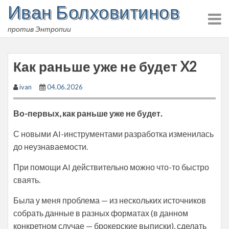
Иван Болховитинов
Skip
to
против Энтропии
content
Как раньше уже не будет X2
ivan
04.06.2026
Во-первых, как раньше уже не будет.
С новыми AI-инструментами разработка изменилась
до неузнаваемости.
При помощи AI действительно можно что-то быстро
сваять.
Была у меня проблема — из нескольких источников
собрать данные в разных форматах (в данном
конкретном случае — брокерские выписки), сделать