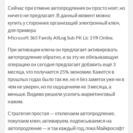
Сейчас при отмене автопродления он просто ноет, но
ничего не предлагает. В данный момент можно
купить у сторонних организаций электронный ключ,
для примера
Microsoft 365 Family AllLng Sub PK Lic 1YR Online.
При активации ключа он предлагает активировать
автопродление обратно, и за эту не обязывающую
операцию он сегодня предлагает добавить ещё 3
месяца, что получается 25% экономии. Кажется в
прошлых годах было так же, но я без заметок уже ни в
чём не уверен, но по ощущениям не 3 месяца, а
меньше. Видимо решили усилить маркетинговый
нажим.
Стратегия простая — отключаем автопродление,
покупаем ключ, активируем, подписываемся на
автопродление — и так каждый год, пока Майкрософт