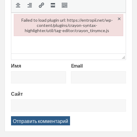
×
Failed to load plugin url: https://entropii.net/wp-
content/plugins/crayon-syntax-
highlighter/util/tag-editor/crayon_tinymce.js
Failed to load plugin url: https://entropii.net/wp-content/plugi
Имя
Email
Сайт