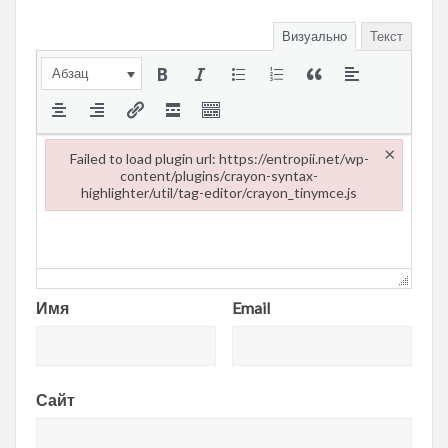
Визуально
Текст
Абзац
×
Failed to load plugin url: https://entropii.net/wp-
content/plugins/crayon-syntax-
highlighter/util/tag-editor/crayon_tinymce.js
Failed to load plugin url: https://entropii.net/wp-content/plugi
Имя
Email
Сайт