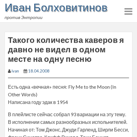
Иван Болховитинов
Skip
to
против Энтропии
content
Такого количества каверов я
давно не видел в одном
месте на одну песню
ivan
18.04.2008
Есть одна «вечная» песня: Fly Me to the Moon (In
Other Words)
Написана году эдак в 1954
В плейлисте сейчас собрал 93 вариации на эту тему.
В исполнении самых разнообразных испольнителей.
Начиная от: Том Джонс, Джуди Гарленд, Ширли Бесси,