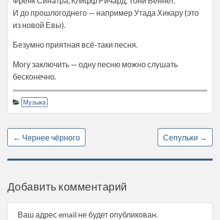
Френк Синатра, Клифф Ричард, Тони Беннет.
И до прошлогоднего — например Утада Хикару (это
из новой Евы).
Безумно приятная всё-таки песня.
Могу заключить — одну песню можно слушать
бесконечно.
Музыка
←
Чернее чёрного
Сепульки
→
Добавить комментарий
Ваш адрес email не будет опубликован.