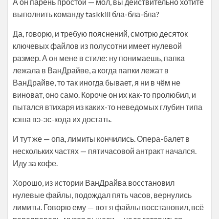
А он парень простой — мол, вы действительно хотите
выполнить команду taskkill бла-бла-бла?
Да, говорю, и требую пояснений, смотрю десяток
ключевых файлов из полусотни имеет нулевой
размер. А он мене в стиле: ну понимаешь, папка
лежала в ВанДрайве, а когда папки лежат в
ВанДрайве, то так иногда бывает, я ни в чём не
виноват, оно само. Короче он их как-то пролюбил, и
пытался втихаря из каких-то неведомых глубин типа
кэша вэ-эс-кода их достать.
И тут же — опа, лимиты кончились. Опера-балет в
нескольких частях — пятичасовой антракт начался.
Иду за кофе.
Хорошо, из истории ВанДрайва восстановил
нулевые файлы, подождал пять часов, вернулись
лимиты. Говорю ему — вот я файлы восстановил, всё