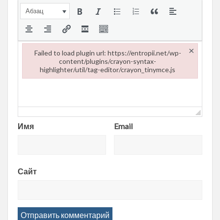
Абзац
×
Failed to load plugin url: https://entropii.net/wp-
content/plugins/crayon-syntax-
highlighter/util/tag-editor/crayon_tinymce.js
Failed to load plugin url: https://entropii.net/wp-content/plugi
Имя
Email
Сайт