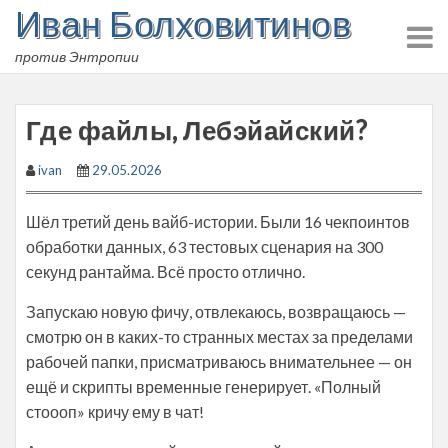
Иван Болховитинов
Skip
to
против Энтропии
content
Где файлы, Лебэйайский?
ivan
29.05.2026
Шёл третий день вайб-истории. Были 16 чекпоинтов
обработки данных, 63 тестовых сценария на 300
секунд рантайма. Всё просто отлично.
Запускаю новую фичу, отвлекаюсь, возвращаюсь —
смотрю он в каких-то странных местах за пределами
рабочей папки, присматриваюсь внимательнее — он
ещё и скрипты временные генерирует. «Полный
стоооп» кричу ему в чат!