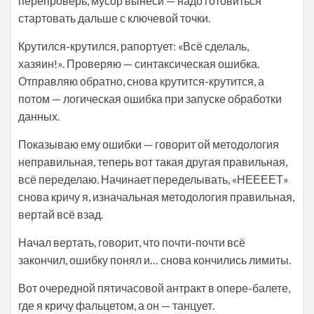
перепроверь, мусор вынеси — надо готовиться
стартовать дальше с ключевой точки.
Крутился-крутился, рапортует: «Всё сделаль,
хазяин!». Проверяю — синтаксическая ошибка.
Отправляю обратно, снова крутится-крутится, а
потом — логическая ошибка при запуске обработки
данных.
Показываю ему ошибки — говорит ой методология
неправильная, теперь вот такая другая правильная,
всё переделаю. Начинает переделывать, «НЕЕЕЕТ»
снова кричу я, изначальная методология правильная,
вертай всё взад.
Начал вертать, говорит, что почти-почти всё
закончил, ошибку понял и… снова кончились лимиты.
Вот очередной пятичасовой антракт в опере-балете,
где я кричу фальцетом, а он — танцует.