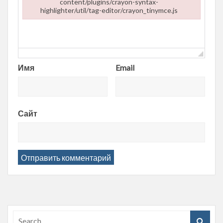
content/plugins/crayon-syntax-
highlighter/util/tag-editor/crayon_tinymce.js
Failed to load plugin url: https://entropii.net/wp-content/plugi
Имя
Email
Сайт