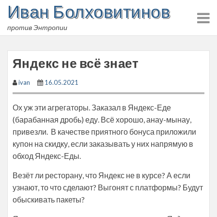
Иван Болховитинов
Skip
to
против Энтропии
content
Яндекс не всё знает
ivan
16.05.2021
Ох уж эти агрегаторы. Заказал в Яндекс-Еде
(барабанная дробь) еду. Всё хорошо, анау-мынау,
привезли. В качестве приятного бонуса приложили
купон на скидку, если заказывать у них напрямую в
обход Яндекс-Еды.
Везёт ли ресторану, что Яндекс не в курсе? А если
узнают, то что сделают? Выгонят с платформы? Будут
обыскивать пакеты?