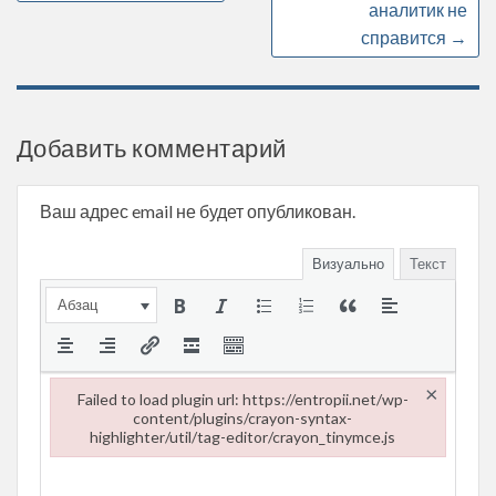
аналитик не
справится
→
Добавить комментарий
Ваш адрес email не будет опубликован.
Визуально
Текст
Абзац
×
Failed to load plugin url: https://entropii.net/wp-
content/plugins/crayon-syntax-
highlighter/util/tag-editor/crayon_tinymce.js
Failed to load plugin url: https://entropii.net/wp-content/plugi