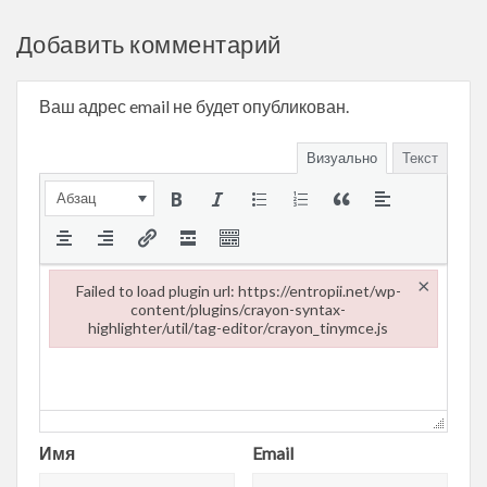
Добавить комментарий
Ваш адрес email не будет опубликован.
Визуально
Текст
Абзац
×
Failed to load plugin url: https://entropii.net/wp-
content/plugins/crayon-syntax-
highlighter/util/tag-editor/crayon_tinymce.js
Failed to load plugin url: https://entropii.net/wp-content/plugi
Имя
Email