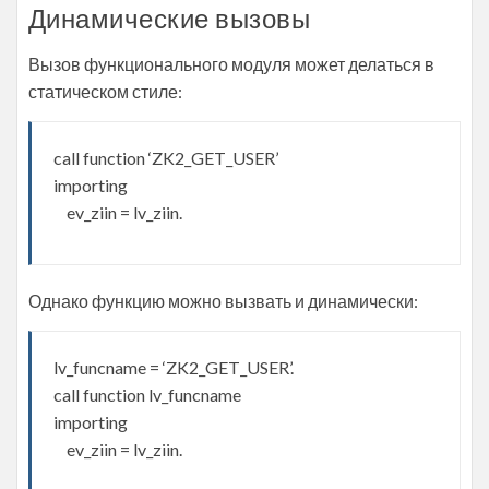
Динамические вызовы
Вызов функционального модуля может делаться в
статическом стиле:
call function ‘ZK2_GET_USER’
importing
ev_ziin = lv_ziin.
Однако функцию можно вызвать и динамически:
lv_funcname = ‘ZK2_GET_USER’.
call function lv_funcname
importing
ev_ziin = lv_ziin.