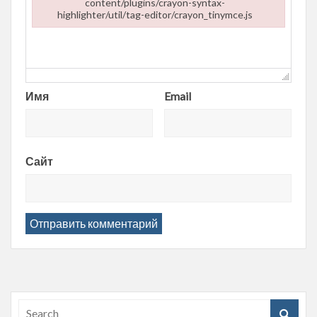
content/plugins/crayon-syntax-
highlighter/util/tag-editor/crayon_tinymce.js
Failed to load plugin url: https://entropii.net/wp-content/plugi
Имя
Email
Сайт