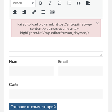
Абзац
×
Failed to load plugin url: https://entropii.net/wp-
content/plugins/crayon-syntax-
highlighter/util/tag-editor/crayon_tinymce.js
Failed to load plugin url: https://entropii.net/wp-content/plugi
Имя
Email
Сайт