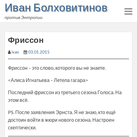
Иван Болховитинов
Skip
to
против Энтропии
content
Фриссон
ivan
03.01.2015
Фриссон – это слово, которого вы не знаете.
<Алиса Игнатьева – Летела гагара>
Последний фриссон из третьего сезона Голоса. На
этом всё.
PS. После заявления Эрнста. Я не знаю, кто ещё
достоин войти в жюри нового сезона. Настроен
скептически.