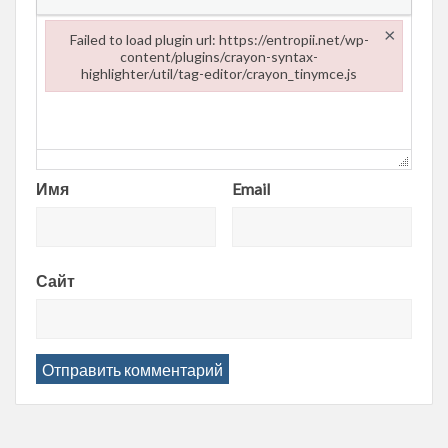
×
Failed to load plugin url: https://entropii.net/wp-
content/plugins/crayon-syntax-
highlighter/util/tag-editor/crayon_tinymce.js
Failed to load plugin url: https://entropii.net/wp-content/plugi
Имя
Email
Сайт