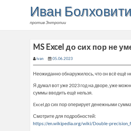
Skip
Иван Болховит
to
content
против Энтропии
MS Excel до сих пор не ум
ivan
05.06.2023
Неожиданно обнаружилось, что он всё ещё н
Я думал вот уже 2023 год на дворе, уже можн
суммы вводить ещё нельзя.
Excel до сих пор оперирует денежными суммам
Смотрите для подробностей:
https://en.wikipedia.org/wiki/Double-precision_