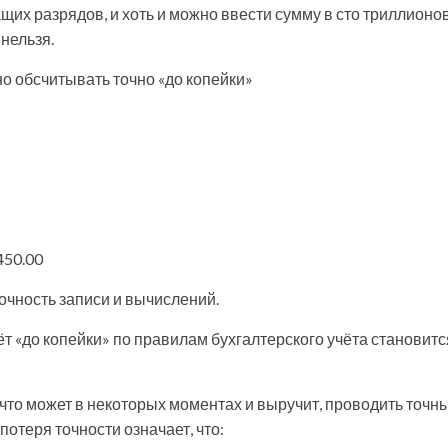
ащих разрядов, и хоть и можно ввести сумму в сто триллионов
 нельзя.
но обсчитывать точно «до копейки»
450.00
точность записи и вычислений.
ёт «до копейки» по правилам бухгалтерского учёта становитс
что может в некоторых моментах и выручит, проводить точн
потеря точности означает, что: