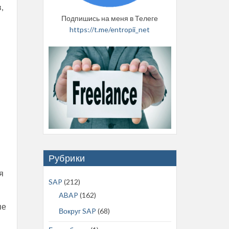
,
Подпишись на меня в Телеге
https://t.me/entropii_net
Рубрики
я
SAP
(212)
ABAP
(162)
ые
Вокруг SAP
(68)