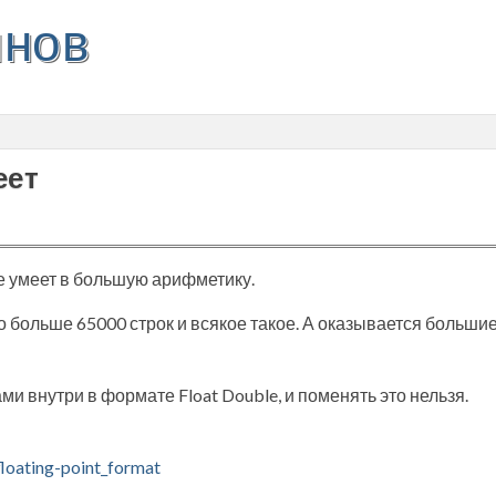
инов
еет
е умеет в большую арифметику.
о больше 65000 строк и всякое такое. А оказывается больши
и внутри в формате Float Double, и поменять это нельзя.
floating-point_format