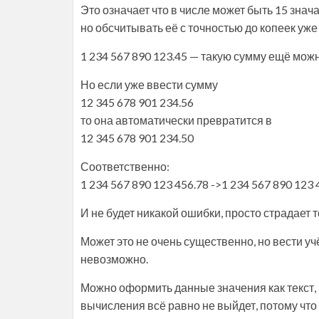
Это означает что в числе может быть 15 знач
но обсчитывать её с точностью до копеек уже
1 234 567 890 123.45 — такую сумму ещё мож
Но если уже ввести сумму
12 345 678 901 234.56
то она автоматически превратится в
12 345 678 901 234.50
Соответственно:
1 234 567 890 123 456.78 ->1 234 567 890 123 
И не будет никакой ошибки, просто страдает 
Может это не очень существенно, но вести уч
невозможно.
Можно оформить данные значения как текст, 
вычисления всё равно не выйдет, потому что 