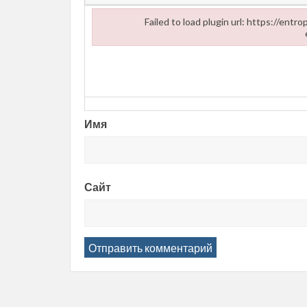
Failed to load plugin url: https://ent
Failed to load plugin url: https://entropii.net/wp
Имя
Сайт