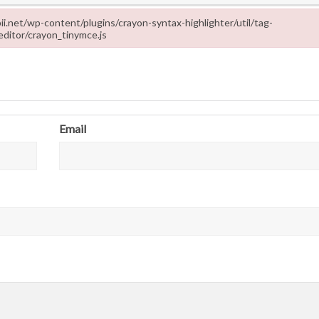
ropii.net/wp-content/plugins/crayon-syntax-highlighter/util/tag-
editor/crayon_tinymce.js
-content/plugins/crayon-syntax-highlighter/util/tag-editor/crayon_tinymce
Email