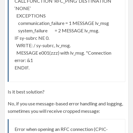
CALL FUNCTION ‘RFC_PING’ DESTINATION
‘NONE’
EXCEPTIONS
communication_failure = 1 MESSAGE lv_msg
system_failure = 2 MESSAGE lv_msg.
IF sy-subrc NE 0.
WRITE: / sy-subrc, lv_msg.
MESSAGE e001(zzz) with lv_msg. "Connection
error: &1
ENDIF.
Is it best solution?
No, if you use message-based error handling and logging,
sometimes you will receive cropped message:
Error when opening an RFC connection (CPIC-