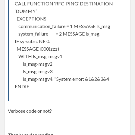
CALL FUNCTION ‘RFC_PING’ DESTINATION
‘DUMMY’
EXCEPTIONS
communication_failure = 1 MESSAGE ls_msg
system_failure = 2 MESSAGE ls_msg.
IF sy-subrc NE 0.
MESSAGE i000(zzz)
WITH ls_msg-msgv1
ls_msg-msgv2
ls_msg-msgv3
ls_msg-msgv4. "System error: &1&2&3&4
ENDIF.
Verbose code or not?
Thank you for reading.