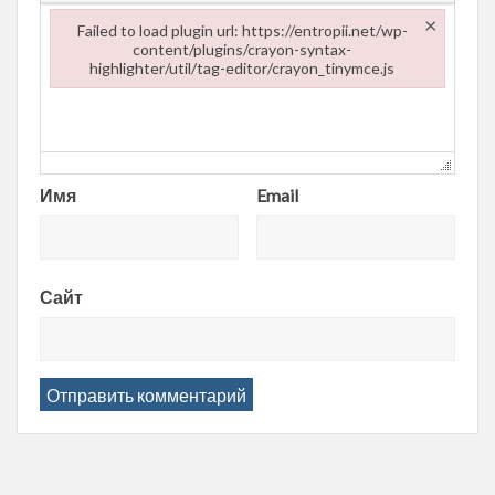
×
Failed to load plugin url: https://entropii.net/wp-
content/plugins/crayon-syntax-
highlighter/util/tag-editor/crayon_tinymce.js
Failed to load plugin url: https://entropii.net/wp-content/plugi
Имя
Email
Сайт