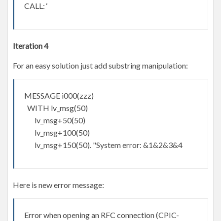
CALL: ‘
Iteration 4
For an easy solution just add substring manipulation:
MESSAGE i000(zzz)
WITH lv_msg(50)
lv_msg+50(50)
lv_msg+100(50)
lv_msg+150(50). "System error: &1&2&3&4
Here is new error message:
Error when opening an RFC connection (CPIC-