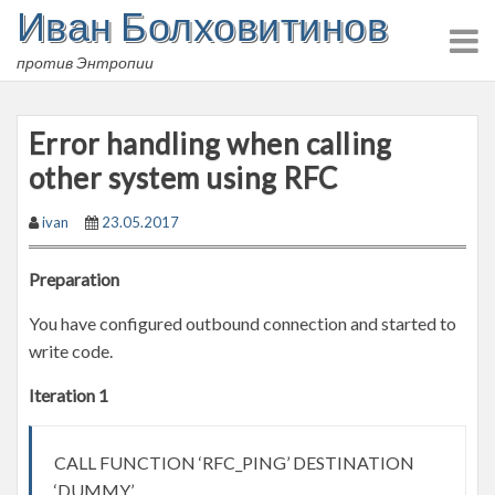
Иван Болховитинов
Skip
to
против Энтропии
content
Error handling when calling
other system using RFC
ivan
23.05.2017
Preparation
You have configured outbound connection and started to
write code.
Iteration 1
CALL FUNCTION ‘RFC_PING’ DESTINATION
‘DUMMY’.