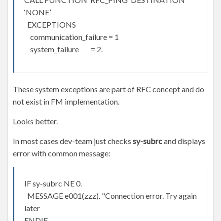
‘NONE’
EXCEPTIONS
communication_failure = 1
system_failure = 2.
These system exceptions are part of RFC concept and do
not exist in FM implementation.
Looks better.
In most cases dev-team just checks
sy-subrc
and displays
error with common message:
IF sy-subrc NE 0.
MESSAGE e001(zzz). "Connection error. Try again
later
ENDIF.