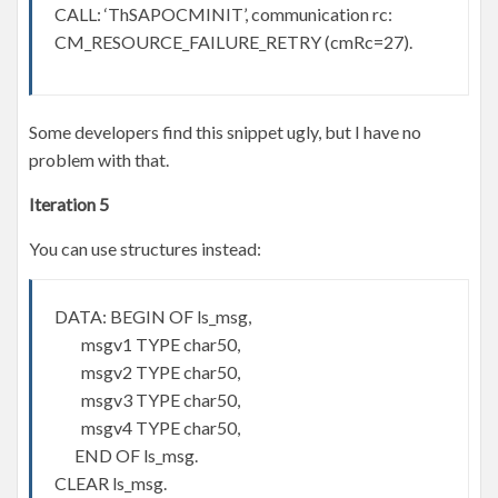
CALL: ‘ThSAPOCMINIT’, communication rc:
CM_RESOURCE_FAILURE_RETRY (cmRc=27).
Some developers find this snippet ugly, but I have no
problem with that.
Iteration 5
You can use structures instead:
DATA: BEGIN OF ls_msg,
msgv1 TYPE char50,
msgv2 TYPE char50,
msgv3 TYPE char50,
msgv4 TYPE char50,
END OF ls_msg.
CLEAR ls_msg.