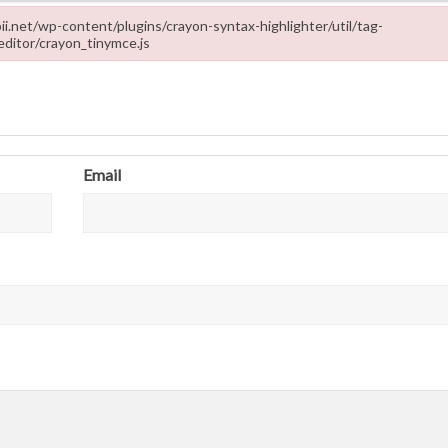
ropii.net/wp-content/plugins/crayon-syntax-highlighter/util/tag-
editor/crayon_tinymce.js
-content/plugins/crayon-syntax-highlighter/util/tag-editor/crayon_tinymce
Email