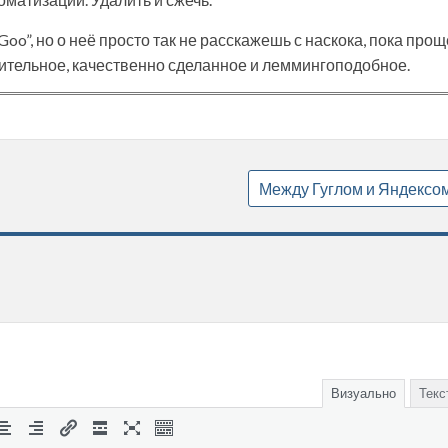
 Goo”, но о неё просто так не расскажешь с наскока, пока прощ
вительное, качественно сделанное и леммингоподобное.
Между Гуглом и Яндексо
Визуально
Текс