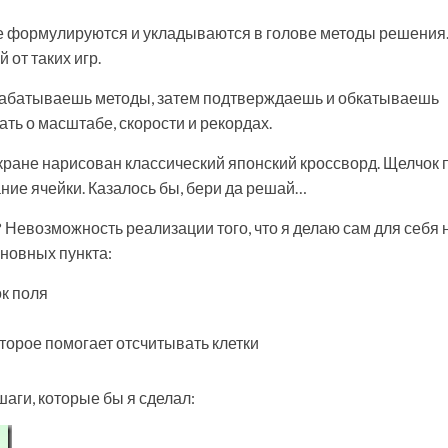
е формулируются и укладываются в голове методы решения
от таких игр.
рабатываешь методы, затем подтверждаешь и обкатываешь
ть о масштабе, скорости и рекордах.
кране нарисован классический японский кроссворд. Щелчок 
ние ячейки. Казалось бы, бери да решай…
? Невозможность реализации того, что я делаю сам для себя 
сновных пункта:
к поля
оторое помогает отсчитывать клетки
аги, которые бы я сделал: