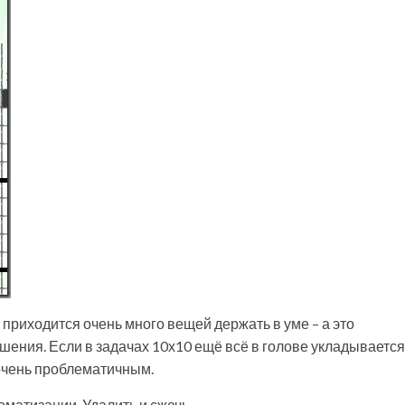
приходится очень много вещей держать в уме – а это
ения. Если в задачах 10х10 ещё всё в голове укладывается,
 очень проблематичным.
матизации. Удалить и сжечь.