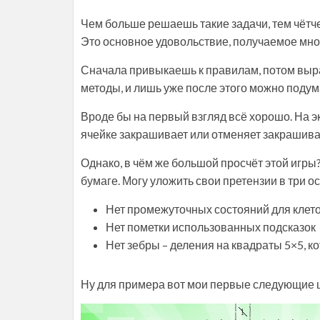
Чем больше решаешь такие задачи, тем чётч
Это основное удовольствие, получаемое мной 
Сначала привыкаешь к правилам, потом вы
методы, и лишь уже после этого можно подума
Вроде бы на первый взгляд всё хорошо. На э
ячейке закрашивает или отменяет закрашива
Однако, в чём же большой просчёт этой игры
бумаге. Могу уложить свои претензии в три о
Нет промежуточных состояний для клето
Нет пометки использованных подсказок
Нет зебры – деления на квадраты 5×5, к
Ну для примера вот мои первые следующие ш