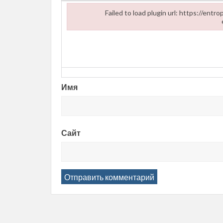
Failed to load plugin url: https://ent
Failed to load plugin url: https://entropii.net/wp
Имя
Сайт