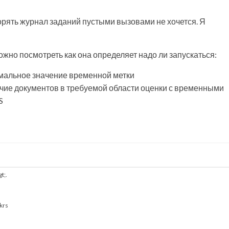
орять журнал заданий пустыми вызовами не хочется. Я
ожно посмотреть как она определяет надо ли запускаться:
мальное значение временной метки
чие документов в требуемой области оценки с временными
S
gt
;
.
krs