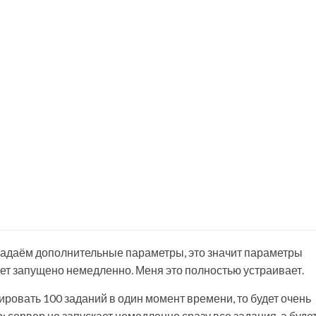
е задаём дополнительные параметры, это значит параметры
удет запущено немедленно. Меня это полностью устраивает.
ировать 100 заданий в один момент времени, то будет очень
о: сервер не запускает немедленно сразу все задания, а буде