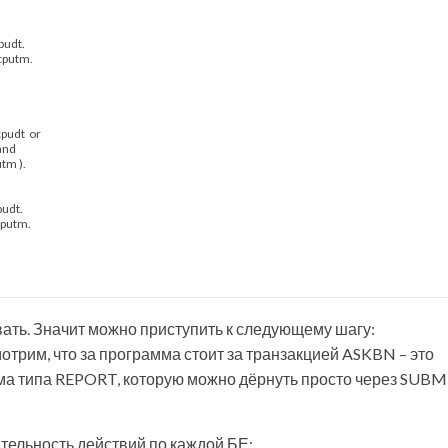
pudt
.
cputm
.
cpudt
or
and
utm
)
.
pudt
.
cputm
.
вать. Значит можно приступить к следующему шагу:
трим, что за программа стоит за транзакцией ASKBN – это
а типа REPORT, которую можно дёрнуть просто через SUBM
тельность действий по каждой БЕ: