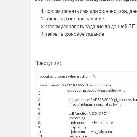
сформировать имя для фонового задан
открыть фоновое задание
сформулировать задание по данной БЕ
закрыть фоновое задание
Приступим:
1
loop at
gt
_
process
where
action
=
'I'
.
2
3
concatenate
'RAPERB2000'
gt
_
process
-
bu
4
into
lv
_
jobname
separated by
'_'
.
5
6
call function
'JOB_OPEN'
7
exporting
8
jobname
=
lv
_
jobname
9
importing
10
jobcount
=
lv
_
jobcount
11
exceptions