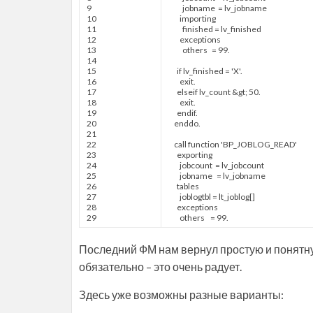
9
jobname
=
lv
_
jobname
10
importing
11
finished
=
lv
_
finished
12
exceptions
13
others
=
99.
14
15
if
lv
_
finished
=
'X'
.
16
exit
.
17
elseif
lv
_
count
&
gt
;
50.
18
exit
.
19
endif
.
20
enddo
.
21
22
call function
'BP_JOBLOG_READ'
23
exporting
24
jobcount
=
lv
_
jobcount
25
jobname
=
lv
_
jobname
26
tables
27
joblogtbl
=
lt
_
joblog
[
]
28
exceptions
29
others
=
99.
Последний ФМ нам вернул простую и понятну
обязательно – это очень радует.
Здесь уже возможны разные варианты: