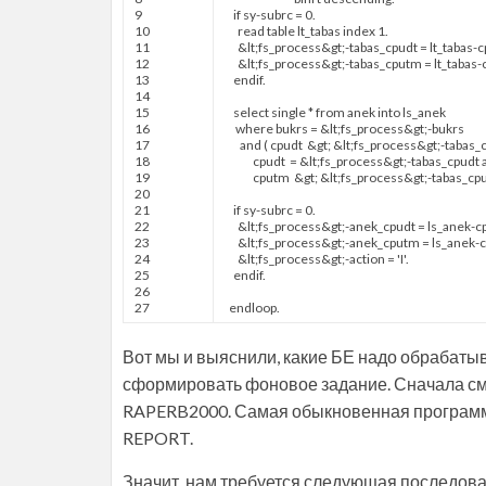
9
if
sy
-
subrc
=
0.
10
read table
lt
_
tabas
index
1.
11
&
lt
;
fs
_
process
&
gt
;
-
tabas
_
cpudt
=
lt
_
tabas
-
c
12
&
lt
;
fs
_
process
&
gt
;
-
tabas
_
cputm
=
lt
_
tabas
-
13
endif
.
14
15
select
single
*
from
anek
into
ls
_
anek
16
where
bukrs
=
&
lt
;
fs
_
process
&
gt
;
-
bukrs
17
and
(
cpudt
&
gt
;
&
lt
;
fs
_
process
&
gt
;
-
tabas
_
18
cpudt
=
&
lt
;
fs
_
process
&
gt
;
-
tabas
_
cpudt
19
cputm
&
gt
;
&
lt
;
fs
_
process
&
gt
;
-
tabas
_
cp
20
21
if
sy
-
subrc
=
0.
22
&
lt
;
fs
_
process
&
gt
;
-
anek
_
cpudt
=
ls
_
anek
-
c
23
&
lt
;
fs
_
process
&
gt
;
-
anek
_
cputm
=
ls
_
anek
-
24
&
lt
;
fs
_
process
&
gt
;
-
action
=
'I'
.
25
endif
.
26
27
endloop
.
Вот мы и выяснили, какие БЕ надо обрабаты
сформировать фоновое задание. Сначала смо
RAPERB2000. Самая обыкновенная программ
REPORT.
Значит, нам требуется следующая последова