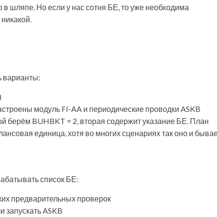
в шляпе. Но если у нас сотня БЕ, то уже необходима
 никакой.
ь варианты:
)
настроены модуль FI-AA и периодические проводки ASKB
вой берём BUHBKT = 2, вторая содержит указание БЕ. План
лансовая единица, хотя во многих сценариях так оно и бывае
рабатывать список БЕ:
яких предварительных проверок
и запускать ASKB