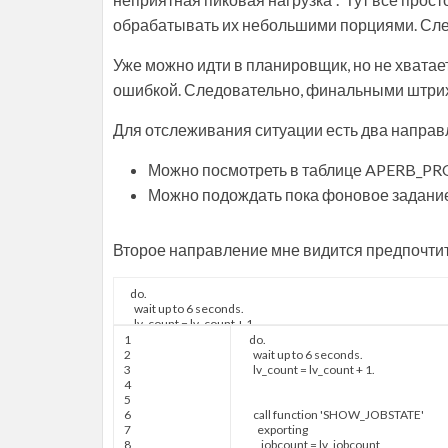
обрабатывать их небольшими порциями. След
Уже можно идти в планировщик, но не хватает
ошибкой. Следовательно, финальными штриха
Для отслеживания ситуации есть два направ
Можно посмотреть в таблице APERB_PRO
Можно подождать пока фоновое задание 
Второе направление мне видится предпочтит
1
do
.
2
wait up to
6
seconds
.
3
lv
_
count
=
lv
_
count
+
1.
4
5
6
call function
'SHOW_JOBSTATE'
7
exporting
8
jobcount
=
lv
_
jobcount