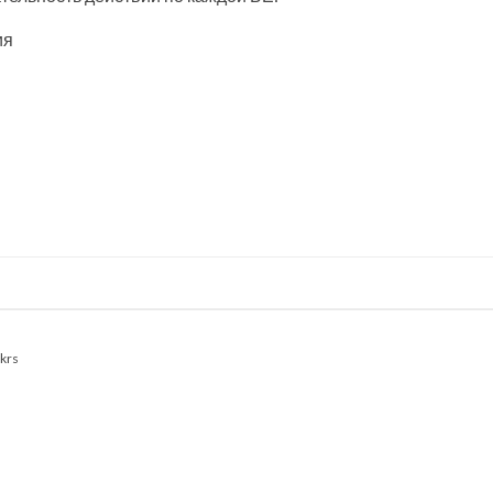
ия
krs