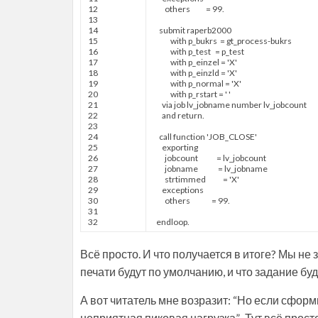
12
others
=
99.
13
14
submit
raperb2000
15
with
p
_
bukrs
=
gt
_
process
-
bukrs
16
with
p
_
test
=
p
_
test
17
with
p
_
einzel
=
'X'
18
with
p
_
einzld
=
'X'
19
with
p
_
normal
=
'X'
20
with
p
_
rstart
=
' '
21
via job
lv
_
jobname
number
lv
_
jobcount
22
and
return
.
23
24
call function
'JOB_CLOSE'
25
exporting
26
jobcount
=
lv
_
jobcount
27
jobname
=
lv
_
jobname
28
strtimmed
=
'X'
29
exceptions
30
others
=
99.
31
32
endloop
.
Всё просто. И что получается в итоге? Мы н
печати будут по умолчанию, и что задание б
А вот читатель мне возразит: “Но если сформ
неприятная пиковая нагрузка”. Тут всё прост