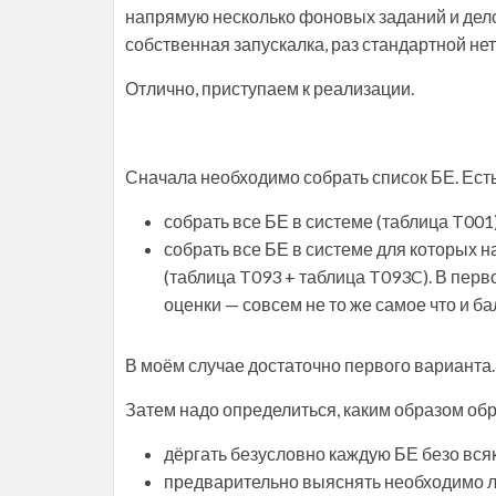
напрямую несколько фоновых заданий и дело 
собственная запускалка, раз стандартной нет
Отлично, приступаем к реализации.
Сначала необходимо собрать список БЕ. Ест
собрать все БЕ в системе (таблица T001
собрать все БЕ в системе для которых 
(таблица T093 + таблица T093C). В пер
оценки — совсем не то же самое что и ба
В моём случае достаточно первого варианта.
Затем надо определиться, каким образом об
дёргать безусловно каждую БЕ безо вс
предварительно выяснять необходимо л