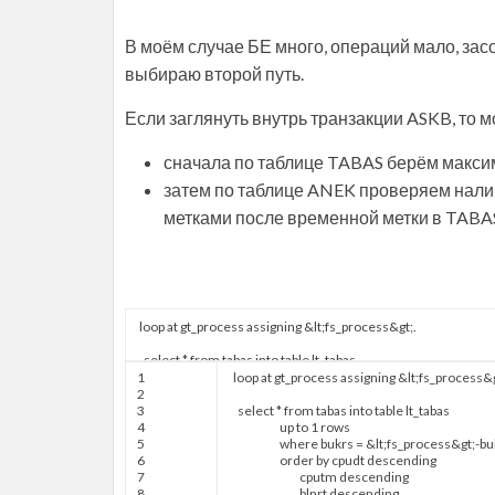
В моём случае БЕ много, операций мало, зас
выбираю второй путь.
Если заглянуть внутрь транзакции ASKB, то м
сначала по таблице TABAS берём макси
затем по таблице ANEK проверяем нали
метками после временной метки в TABA
1
loop at
gt
_
process
assigning
&
lt
;
fs
_
process
&
2
3
select
*
from
tabas
into
table
lt
_
tabas
4
up to
1
rows
5
where
bukrs
=
&
lt
;
fs
_
process
&
gt
;
-
bu
6
order by
cpudt
descending
7
cputm
descending
8
blnrt
descending
.