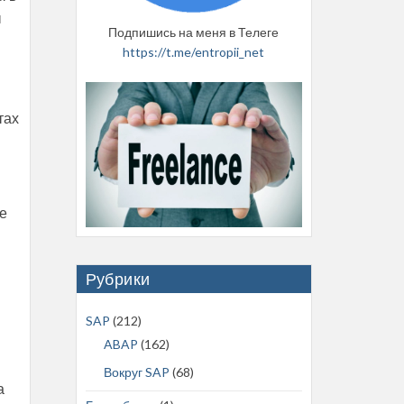
ы
Подпишись на меня в Телеге
https://t.me/entropii_net
тах
те
Рубрики
SAP
(212)
ABAP
(162)
Вокруг SAP
(68)
а