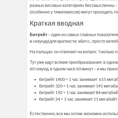
разных весовых категориях бессмысленны – “
(особенно у тяжеловесов) могут проходить т
Краткая вводная
Битрейт
– один из самых главных показател
в секунду(для краткости: кбит/c, просто килобит,
На пальцах: он отвечает на вопрос “сколько 
Тут уже идут всякие преобразования: в одном
60 секунд, в одном часе 60 минут – и мы пр
битрейт 1400 = 1 час занимает 615 мега
битрейт 320 = 1 час занимает 141 мегаба
битрейт 192 = 1 час занимает 84 мегабай
битрейт 24 = 1 час занимает 11 мегабайт
Естественно, все мы хотим экономно использ