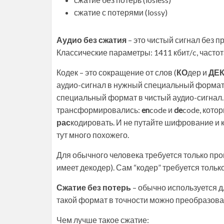
сжатие с потерями (lossy)
Аудио без сжатия
– это чистый сигнал без п
Классические параметры: 1411 кбит/c, частот
Кодек – это сокращение от слов (
КО
дер и
ДЕ
аудио-сигнал в нужный специальный формат.
специальный формат в чистый аудио-сигнал.
трансформировались:
en
code и
de
code, кото
рас
кодировать. И не путайте шифрование и 
тут много похожего.
Для обычного человека требуется только про
имеет декодер). Сам “кодер” требуется тольк
Сжатие без потерь
– обычно используется д
такой формат в точности можно преобразоват
Чем лучше такое сжатие: