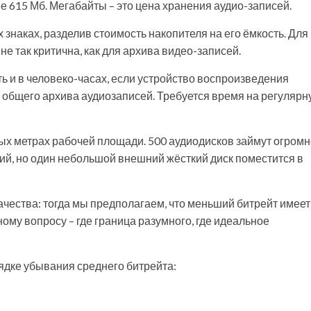
е 615 Мб. Мегабайты – это цена хранения аудио-записей.
знаках, разделив стоимость накопителя на его ёмкость. Для
е так критична, как для архива видео-записей.
ь и в человеко-часах, если устройство воспроизведения
 общего архива аудиозаписей. Требуется время на регулярн
ых метрах рабочей площади. 500 аудиодисков займут огром
й, но один небольшой внешний жёсткий диск поместится в
качества: тогда мы предполагаем, что меньший битрейт имеет
ому вопросу – где граница разумного, где идеальное
ядке убывания среднего битрейта: