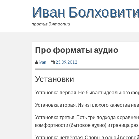
Skip
Иван Болховит
to
content
против Энтропии
Про форматы аудио
ivan
23.09.2012
Установки
Установка первая. Не бывает идеального фо
Установка вторая. Из из плохого качества н
Установка третья. Есть три подхода к сравне
комфортности (бытовое аудио) и граница раз
Установка четвёртая. Споры в одной весовой