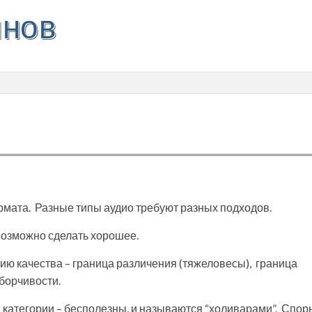
инов
рмата. Разные типы аудио требуют разных подходов.
евозможно сделать хорошее.
нию качества – граница различения (тяжеловесы), граница
борчивости.
 категории – бесполезны, и называются “холиварами”. Спор