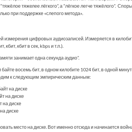
тяжёлое тяжелее лёгкого”, а “лёгкое легче тяжёлого”. Спор
олько при поддержке «слепого метода».
ей измерения цифровых аудиозаписей. Измеряется в килоби
 кбит, кбит в сек, kbps и т.п.).
памяти занимает одна секунда аудио”.
 байте восемь бит, в одном килобите 1024 бит, в одной мину
иходим к следующим эмпирическим данным:
байт на диске
йт на диске
т на диске
 на диске
овать место на диске. Вот именно отсюда и начинается войн