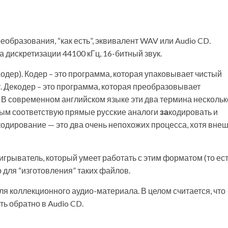
реобразования, “как есть”, эквивалент WAV или Audio CD.
а дискретизации 44100 кГц, 16-битный звук.
К
одер). Кодер – это программа, которая упаковывает чистый
 Декодер – это программа, которая преобразовывает
 В современном английском языке эти два термина нескольк
рым соответствую прямые русские аналоги
за
кодировать и
кодирование — это два очень непохожих процесса, хотя вне
игрыватель, который умеет работать с этим форматом (то ест
о для “изготовления” таких файлов.
ля коллекционного аудио-материала. В целом считается, что
ь обратно в Audio CD.