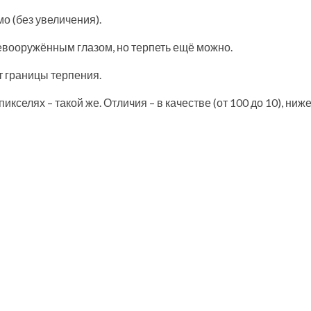
о (без увеличения).
евооружённым глазом, но терпеть ещё можно.
т границы терпения.
икселях – такой же. Отличия – в качестве (от 100 до 10), ниже