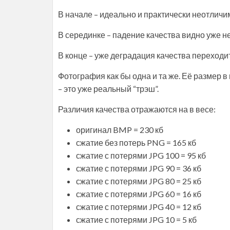
В начале – идеально и практически неотличим
В серединке – падение качества видно уже н
В конце – уже деградация качества переходи
Фотография как бы одна и та же. Её размер в п
– это уже реальный “трэш”.
Различия качества отражаются на в весе:
оригинал BMP = 230 кб
сжатие без потерь PNG = 165 кб
сжатие с потерями JPG 100 = 95 кб
сжатие с потерями JPG 90 = 36 кб
сжатие с потерями JPG 80 = 25 кб
сжатие с потерями JPG 60 = 16 кб
сжатие с потерями JPG 40 = 12 кб
сжатие с потерями JPG 10 = 5 кб