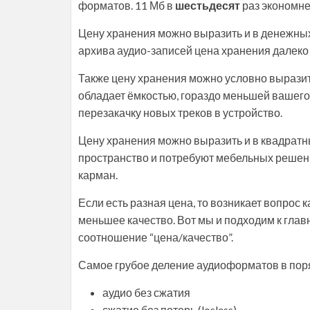
форматов. 11 Мб в
шестьдесят
раз экономне
Цену хранения можно выразить и в денежных 
архива аудио-записей цена хранения далеко н
Также цену хранения можно условно выразит
обладает ёмкостью, гораздо меньшей вашего
перезакачку новых треков в устройство.
Цену хранения можно выразить и в квадратн
пространство и потребуют мебельных решени
карман.
Если есть разная цена, то возникает вопрос 
меньшее качество. Вот мы и подходим к главн
соотношение “цена/качество”.
Самое грубое деление аудиоформатов в пор
аудио без сжатия
сжатие без потерь (losless)