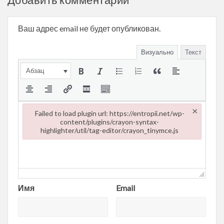
Ваш адрес email не будет опубликован.
Визуально
Текст
Абзац
×
Failed to load plugin url: https://entropii.net/wp-
content/plugins/crayon-syntax-
highlighter/util/tag-editor/crayon_tinymce.js
Failed to load plugin url: https://entropii.net/wp-content/plugi
Имя
Email