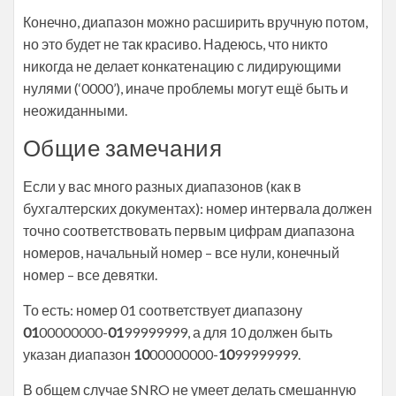
Конечно, диапазон можно расширить вручную потом,
но это будет не так красиво. Надеюсь, что никто
никогда не делает конкатенацию с лидирующими
нулями (‘0000’), иначе проблемы могут ещё быть и
неожиданными.
Общие замечания
Если у вас много разных диапазонов (как в
бухгалтерских документах): номер интервала должен
точно соответствовать первым цифрам диапазона
номеров, начальный номер – все нули, конечный
номер – все девятки.
То есть: номер 01 соответствует диапазону
01
00000000-
01
99999999, а для 10 должен быть
указан диапазон
10
00000000-
10
99999999.
В общем случае SNRO не умеет делать смешанную