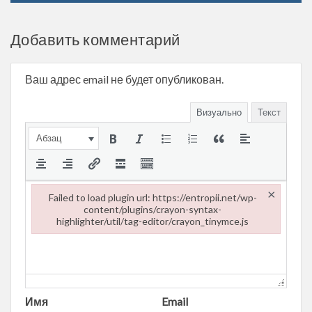
Добавить комментарий
Ваш адрес email не будет опубликован.
Визуально
Текст
Абзац
×
Failed to load plugin url: https://entropii.net/wp-
content/plugins/crayon-syntax-
highlighter/util/tag-editor/crayon_tinymce.js
Failed to load plugin url: https://entropii.net/wp-content/plugi
Имя
Email