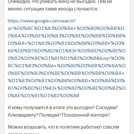
Очевидно, что убивать жену не выгодно. Тем не
менее, ситуации такие иногда случаются.
https://www.google.com/search?
q=%D0%BC%D1%83%D0%B6+%D0%B0%D0%BB%D
0%BA%D0%BE%D0%B3%D0%BE%D0%BB%D0%B8%
D0%BA+%D1%83%D0%B1%D0%B8%D0%BB+%D0%
B6%D0%B5%D0%BD%D1%83+%D0%BD%D0%BE%D
0%B2%D0%BE%D1%81%D1%82%D0%B8&oq=%D0%
BC%D1%83%D0%B6+%D0%B0%D0%BB%D0%BA%D
0%BE%D0%B3%D0%BE%D0%BB%D0%B8%D0%BA+
%D1%83%D0%B1%D0%B8%D0%BB+%D0%B6%D0%
B5%D0%BD%D1%83+%D0%BD%D0%BE%D0%B2%D
0%BE%D1%81%D1%82%D0%B8
А кому получается в итоге это выгодно? Соседям?
Алкомаркету? Полиции? Похоронной конторе?
Можно возразить, что в политике работают совсем