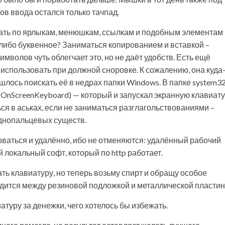
тов ввода остался только тачпад.
ацать по ярлыкам, менюшкам, ссылкам и подобным элементам
-либо буквенное? Заниматься копированием и вставкой –
волов чуть облегчает это, но не даёт удобств. Есть ещё
использовать при должной сноровке. К сожалению, она куда
ишлось поискать её в недрах папки Windows. В папке system3
 OnScreenKeyboard) — который и запускал экранную клавиату
ься в аськах, если не заниматься разглагольствованиями –
однопальцевых существ.
оваться и удалённо, ибо не отменяются: удалённый рабочий
 локальный софт, который по http работает.
ь клавиатуру, но теперь возьму спирт и обращу особое
дится между резиновой подложкой и металлической пластин
атуру за денежки, чего хотелось бы избежать.