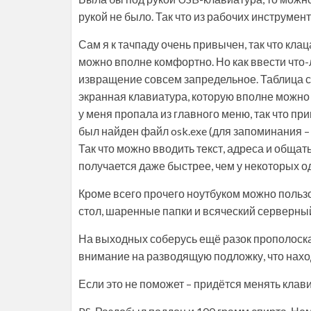
рукой не было. Так что из рабочих инструмен
Сам я к тачпаду очень привычен, так что кл
можно вполне комфортно. Но как ввести что
извращение совсем запредельное. Таблица сим
экранная клавиатура, которую вполне можно 
у меня пропала из главного меню, так что пр
был найден файл osk.exe (для запоминания –
Так что можно вводить текст, адреса и общат
получается даже быстрее, чем у некоторых 
Кроме всего прочего ноутбуком можно польз
стол, шаренные папки и всяческий серверный
На выходных соберусь ещё разок прополоскат
внимание на разводящую подложку, что нахо
Если это не поможет – придётся менять клави