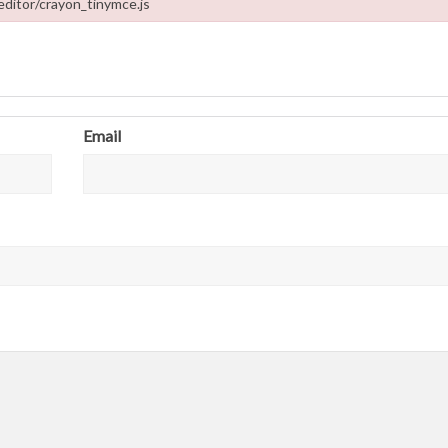
editor/crayon_tinymce.js
-content/plugins/crayon-syntax-highlighter/util/tag-editor/crayon_tinymce
Email