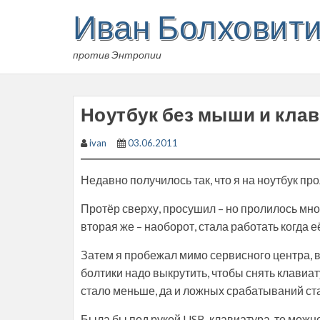
Skip
Иван Болховит
to
content
против Энтропии
Ноутбук без мыши и кла
ivan
03.06.2011
Недавно получилось так, что я на ноутбук пр
Протёр сверху, просушил – но пролилось мног
вторая же – наоборот, стала работать когда е
Затем я пробежал мимо сервисного центра, в
болтики надо выкрутить, чтобы снять клавиа
стало меньше, да и ложных срабатываний ста
Была бы под рукой USB-клавиатура, то можно