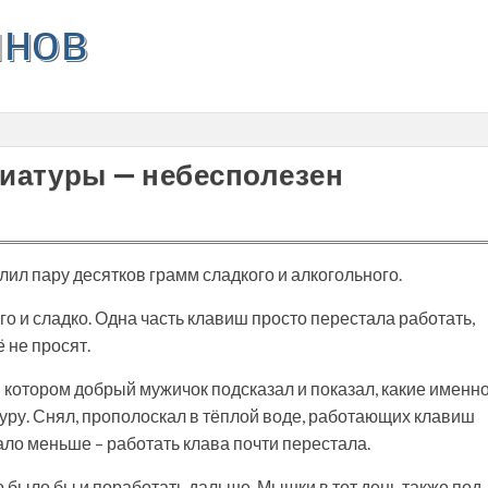
инов
виатуры — небесполезен
олил пару десятков грамм сладкого и алкогольного.
о и сладко. Одна часть клавиш просто перестала работать,
ё не просят.
 котором добрый мужичок подсказал и показал, какие именн
туру. Снял, прополоскал в тёплой воде, работающих клавиш
ло меньше – работать клава почти перестала.
 было бы и поработать дальше. Мышки в тот день также под