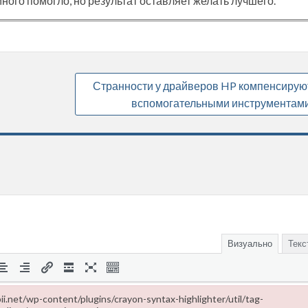
ного помогло, но результат оставляет желать лучшего.
Странности у драйверов HP компенсирую
вспомогательными инструментам
Визуально
Текс
ropii.net/wp-content/plugins/crayon-syntax-highlighter/util/tag-