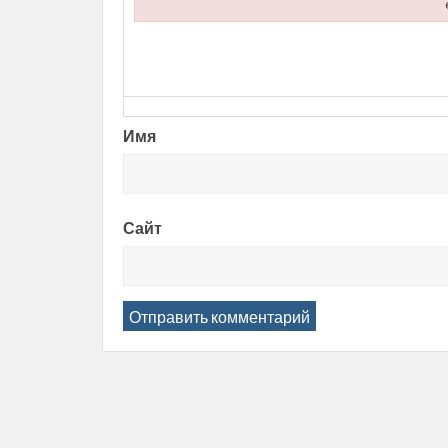
Failed to load plugin url: https://entropii.net/wp
Имя
Сайт