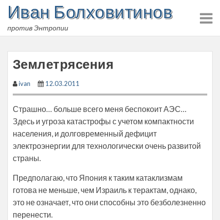
Иван Болховитинов
Skip
to
против Энтропии
content
Землетрясения
ivan
12.03.2011
Страшно… больше всего меня беспокоит АЭС…
Здесь и угроза катастрофы с учетом компактности
населения, и долговременный дефицит
электроэнергии для технологически очень развитой
страны.
Предполагаю, что Япония к таким катаклизмам
готова не меньше, чем Израиль к терактам, однако,
это не означает, что они способны это безболезненно
перенести.