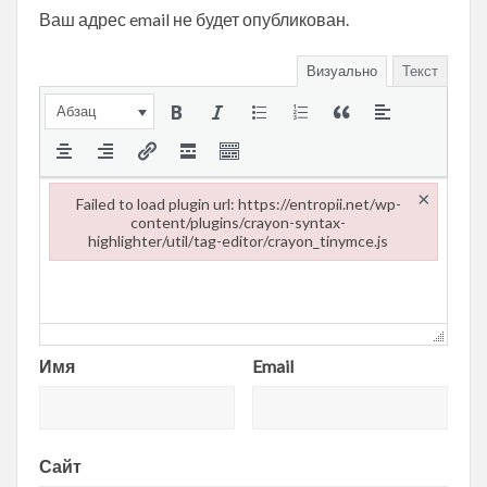
Ваш адрес email не будет опубликован.
Визуально
Текст
Абзац
×
Failed to load plugin url: https://entropii.net/wp-
content/plugins/crayon-syntax-
highlighter/util/tag-editor/crayon_tinymce.js
Failed to load plugin url: https://entropii.net/wp-content/plugi
Имя
Email
Сайт