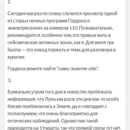
2.
Сегодня как раз по плану случился просмотр одной
из старых ночных программ Гордона о
землетрясениях за номером 110. Познавательно,
рекомендуется, особенно тем, кто привык жить в
сейсмические активных зонах, как я. Для меня три
балла — это повод поржать и тема для разговора в
курилке.
Гордона можете найти “
сами-знаете-где
”.
3.
Буквально утром того дня в новостях пробежала
информация, что Луна как раз в эти дни как-то особо
близко приблизилась к Земле, да и совпадает с
полнолунием, что очень благоприятно для
оптических наблюдений. Однако пик такой
приходится на 19 марта, так что прямой связи тут нет.