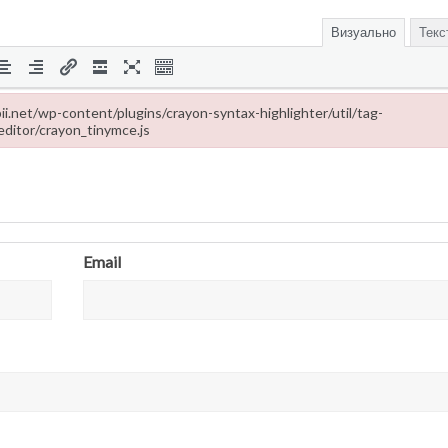
Визуально
Текс
ropii.net/wp-content/plugins/crayon-syntax-highlighter/util/tag-
editor/crayon_tinymce.js
-content/plugins/crayon-syntax-highlighter/util/tag-editor/crayon_tinymce
Email