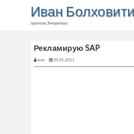
Skip
Иван Болховит
to
content
против Энтропии
Рекламирую SAP
ivan
01.01.2011