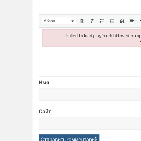
Абзац
Failed to load plugin url: https://ent
Failed to load plugin url: https://entropii.net/wp
Имя
Сайт