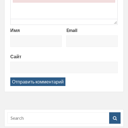
Failed to load plugin url: https://entropii.net/wp-content/plugi
Имя
Email
Сайт