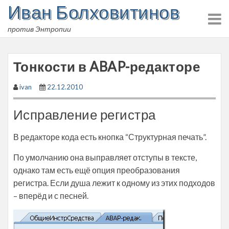
Иван Болховитинов
Skip
to
против Энтропии
content
Тонкости в ABAP-редакторе
ivan
22.12.2010
Исправление регистра
В редакторе кода есть кнопка “Структурная печать”.
По умолчанию она выправляет отступы в тексте,
однако там есть ещё опция преобразования
регистра. Если душа лежит к одному из этих подходов
– вперёд и с песней.