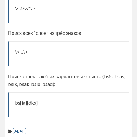
\<Z\w*\>
Поиск всех “слов” из трёх знаков:
\<…\>
Поиск строк – любых вариантов из списка (bsis, bsas,
bsik, bsak, bsid, bsad):
bs[ia][dks]
ABAP