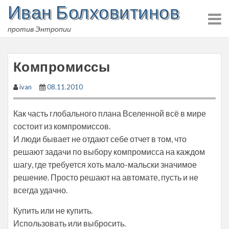
Иван Болховитинов
Skip
to
против Энтропии
content
Компромиссы
ivan
08.11.2010
Как часть глобального плана Вселенной всё в мире
состоит из компромиссов.
И люди бывает не отдают себе отчет в том, что
решают задачи по выбору компромисса на каждом
шагу, где требуется хоть мало-мальски значимое
решение. Просто решают на автомате, пусть и не
всегда удачно.
Купить или не купить.
Использовать или выбросить.