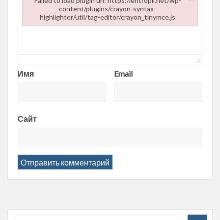
Failed to load plugin url: https://entropii.net/wp-
content/plugins/crayon-syntax-
highlighter/util/tag-editor/crayon_tinymce.js
Failed to load plugin url: https://entropii.net/wp-content/plugi
Имя
Email
Сайт