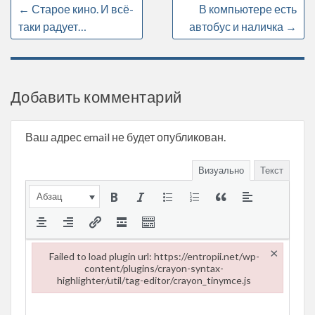
←
Старое кино. И всё-
В компьютере есть
таки радует…
автобус и наличка
→
Добавить комментарий
Ваш адрес email не будет опубликован.
Визуально
Текст
Абзац
×
Failed to load plugin url: https://entropii.net/wp-
content/plugins/crayon-syntax-
highlighter/util/tag-editor/crayon_tinymce.js
Failed to load plugin url: https://entropii.net/wp-content/plugi