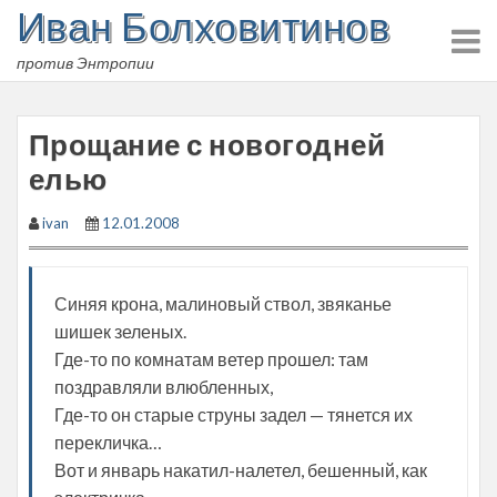
Иван Болховитинов
Skip
to
против Энтропии
content
Прощание с новогодней
елью
ivan
12.01.2008
Синяя крона, малиновый ствол, звяканье
шишек зеленых.
Где-то по комнатам ветер прошел: там
поздравляли влюбленных,
Где-то он старые струны задел — тянется их
перекличка…
Вот и январь накатил-налетел, бешенный, как