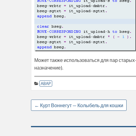
Может также использоваться для пар старых-
назначение).
ABAP
←
Курт Воннегут — Колыбель для кошки