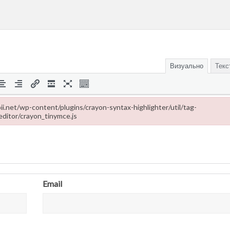
Визуально
Текс
ropii.net/wp-content/plugins/crayon-syntax-highlighter/util/tag-
editor/crayon_tinymce.js
-content/plugins/crayon-syntax-highlighter/util/tag-editor/crayon_tinymce
Email