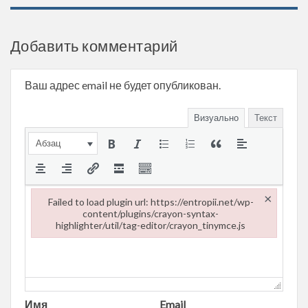
Добавить комментарий
Ваш адрес email не будет опубликован.
Визуально
Текст
Абзац
×
Failed to load plugin url: https://entropii.net/wp-
content/plugins/crayon-syntax-
highlighter/util/tag-editor/crayon_tinymce.js
Failed to load plugin url: https://entropii.net/wp-content/plugi
Имя
Email