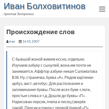
Иван Болховитинов
Skip
to
против Энтропии
content
Происхождение слов
ivan
16.01.2007
С бывшой жоной живем ессно, отдельно.
Изучаем азбуку с сынулей, жона им почти не
занимается. Аффтор азбуки-некая Саломатова
В.М. Ну, страничка, буква «А». Рядом картинки-
арбуз, аист, автобус. Для распознания и
запоминания буквы. После всех букв-слоги,
простые слова и т.д. Дошли до буквы «П».
Нарисован персик, пчела и песец (зверёк
такой). Персик и пчела с первой буквой «П»