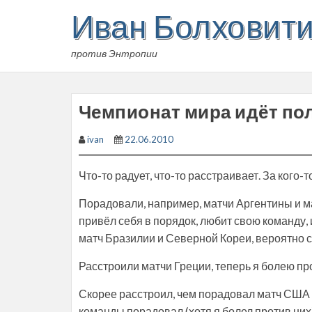
Skip
Иван Болховит
to
content
против Энтропии
Чемпионат мира идёт п
ivan
22.06.2010
Что-то радует, что-то расстраивает. За кого-т
Порадовали, например, матчи Аргентины и 
привёл себя в порядок, любит свою команду, 
матч Бразилии и Северной Кореи, вероятно с
Расстроили матчи Греции, теперь я болею пр
Скорее расстроил, чем порадовал матч США –
команды порадовал (хотя я болел против них