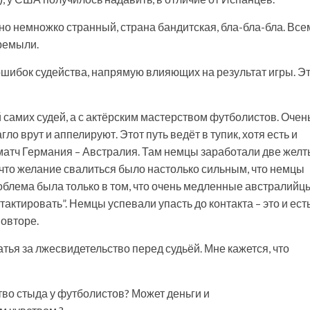
ьно немножко странный, страна бандитская, бла-бла-бла. Все
еремыли.
ошибок судейства, напрямую влияющих на результат игры. Э
самих судей, а с актёрским мастерством футболистов. Очен
ло врут и аппелируют. Этот путь ведёт в тупик, хотя есть и
 матч Германия – Австралия. Там немцы заработали две жел
 что желание свалиться было настолько сильным, что немцы
облема была только в том, что очень медленные австралийц
тактировать”. Немцы успевали упасть до контакта – это и ест
повторе.
тья за лжесвидетельство перед судьёй. Мне кажется, что
тво стыда у футболистов? Может деньги и