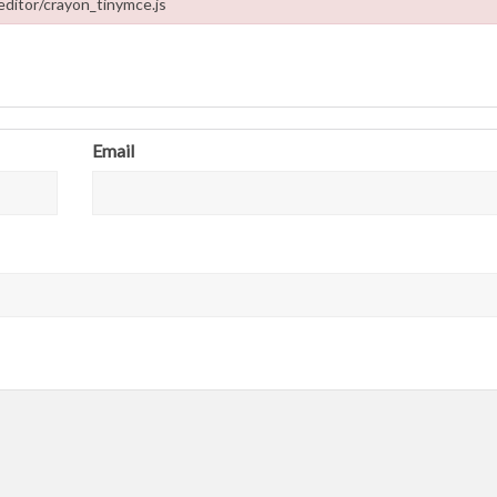
editor/crayon_tinymce.js
-content/plugins/crayon-syntax-highlighter/util/tag-editor/crayon_tinymce
Email