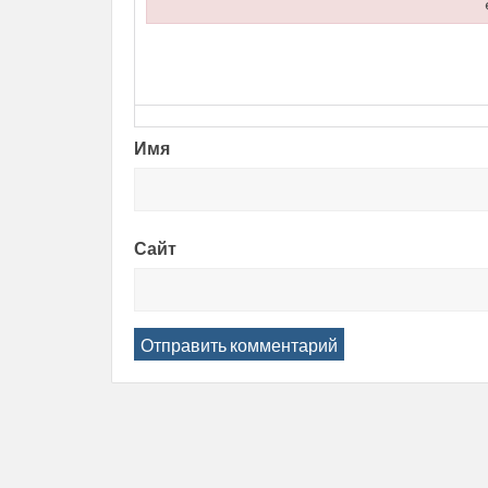
Failed to load plugin url: https://entropii.net/wp
Имя
Сайт