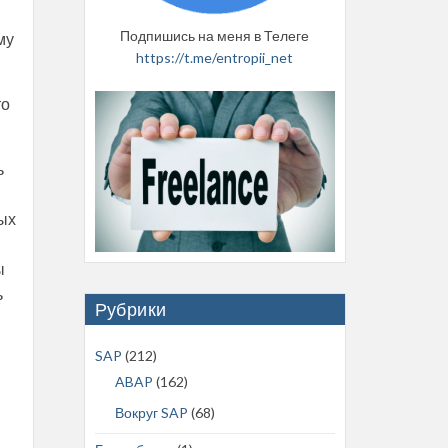
Подпишись на меня в Телеге
му
https://t.me/entropii_net
то
ь
тых
ы
ь
Рубрики
SAP
(212)
ABAP
(162)
Вокруг SAP
(68)