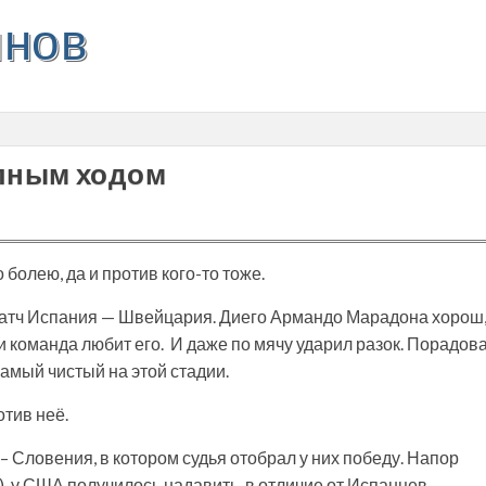
инов
олным ходом
о болею, да и против кого-то тоже.
матч Испания — Швейцария. Диего Армандо Марадона хорош
и команда любит его. И даже по мячу ударил разок. Порадов
амый чистый на этой стадии.
отив неё.
 Словения, в котором судья отобрал у них победу. Напор
), у США получилось надавить, в отличие от Испанцев.