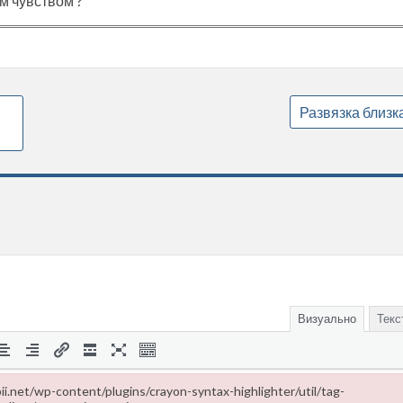
м чувством ?
Развязка близк
Визуально
Текс
ropii.net/wp-content/plugins/crayon-syntax-highlighter/util/tag-