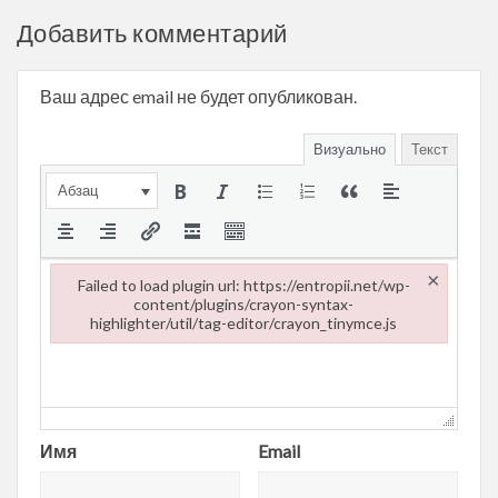
Добавить комментарий
Ваш адрес email не будет опубликован.
Визуально
Текст
Абзац
×
Failed to load plugin url: https://entropii.net/wp-
content/plugins/crayon-syntax-
highlighter/util/tag-editor/crayon_tinymce.js
Failed to load plugin url: https://entropii.net/wp-content/plugi
Имя
Email