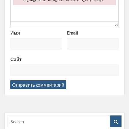
Failed to load plugin url: https://entropii.net/wp-content/plugi
Имя
Email
Сайт