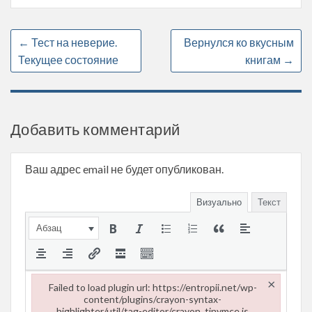
←
Тест на неверие.
Вернулся ко вкусным
Текущее состояние
книгам
→
Добавить комментарий
Ваш адрес email не будет опубликован.
Визуально
Текст
Абзац
×
Failed to load plugin url: https://entropii.net/wp-
content/plugins/crayon-syntax-
highlighter/util/tag-editor/crayon_tinymce.js