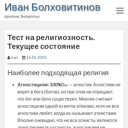
Иван Болховитинов
Skip
to
против Энтропии
content
Тест на религиозность.
Текущее состояние
ivan
25.05.2010
Наиболее подходящая религия
Агностицизм: 100%
Вы — агностик. Агностики не
верят в бога (богов), но при этом не отрицают,
что бог или боги существуют. Многие считают
агностицизм одной из веток атеизма, хотя не все
агностики любят, когда их называют атеистами.
Вполне очевидно, что не все атеисты являются
агностиками (в частности, агностиками не